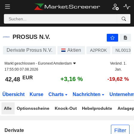
PROSUS N.V.
42,48
€
+3,16 %
PROSUS N.V.
Derivate Prosus N.V.
Aktien
A2PRDK
NL00136
Markt geschlossen -
Euronext Amsterdam
Veränd. 1.
17:55:00 07.08.2026
Jan.
EUR
+3,16 %
42,48
-19,62 %
Übersicht
Kurse
Charts
Nachrichten
Unterneh
Alle
Optionsscheine
Knock-Out
Hebelprodukte
Anlagep
Filter
Derivate