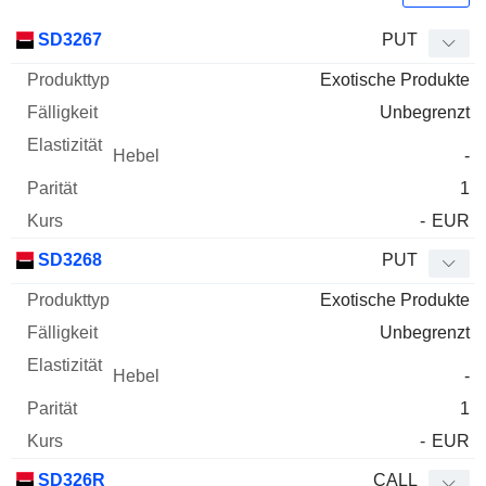
WKN
Typ
Produkttyp
Fälligkeit
Elastizität
Hebel
Parität
SD3267
PUT
Exotische Produkte
Unbegrenzt
-
1
-
EUR
SD3268
PUT
Exotische Produkte
Unbegrenzt
-
1
-
EUR
SD326R
CALL