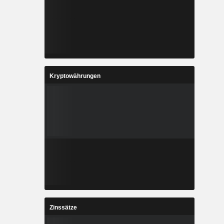
%
6 %
-
-
-
-
4
251,5
Kryptowährungen
%
17,52 %
6
320,9
-
12,36 %
9
296,4
%
11,05 %
1
32.461
-
-
Zinssätze