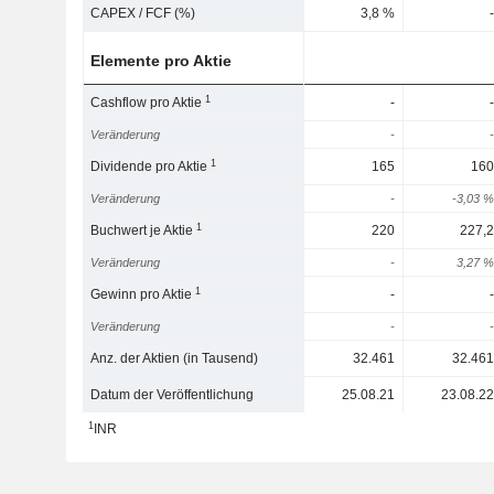
CAPEX / FCF (%)
3,8 %
-
Elemente pro Aktie
1
Cashflow pro Aktie
-
-
Veränderung
-
-
1
Dividende pro Aktie
165
160
Veränderung
-
-3,03 %
1
Buchwert je Aktie
220
227,2
Veränderung
-
3,27 %
1
Gewinn pro Aktie
-
-
Veränderung
-
-
Anz. der Aktien (in Tausend)
32.461
32.461
Datum der Veröffentlichung
25.08.21
23.08.22
1
INR