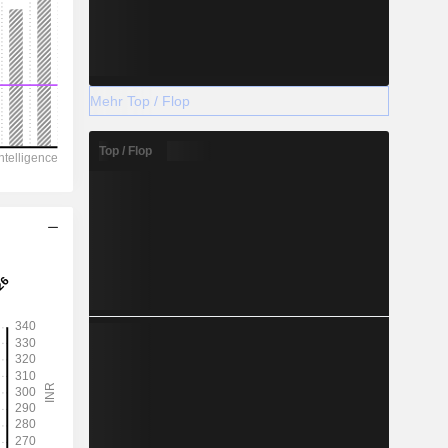
Mehr Top / Flop
2028
Top / Flop
-
-
-