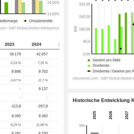
2023
2024
2025
2026
2027
39.179
42.057
43.114
42.904
45.077
-0,19 %
7,35 %
2,51 %
-0,49 %
5,06 %
8.686
9.702
11.372
11.710
11.765
4,67 %
11,7 %
17,21 %
2,97 %
0,47 %
-
9.137
-
-
11.353
-
-
-
-
-
Historische Entwicklung
-113,8
-267,8
-143,7
-94,5
-104
8.395
9.392
11.269
11.666
11.816
6,24 %
11,88 %
19,98 %
3,53 %
1,28 %
6.781
6.750
8.286
8.565
8.675