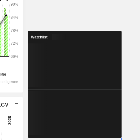
Watchlist
2028
48.832
8,33 %
12.950
10,08 %
12.496
10,07 %
 KGV
-83,5
12.988
9,91 %
9.628