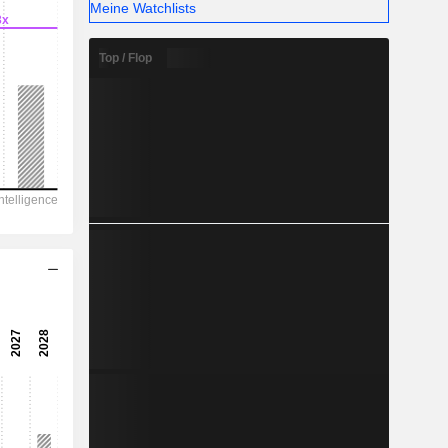
Meine Watchlists
10,98 %
-
Top / Flop