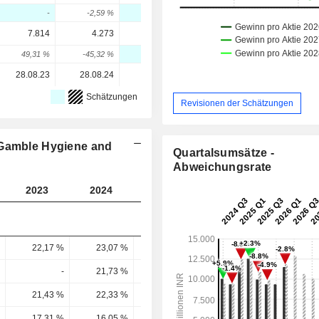
-
-2,59 %
-
-
207,49 %
7.814
4.273
8.928
7.326
9.581
49,31 %
-45,32 %
-
-10,14 %
30,78 %
28.08.23
28.08.24
28.05.26
-
-
Schätzungen
Revisionen der Schätzungen
 Gamble Hygiene and
Quartalsumsätze -
Abweichungsrate
2023
2024
2025
2026
2027
22,17 %
23,07 %
26,38 %
27,29 %
26,1 
-
21,73 %
-
-
25,19 
21,43 %
22,33 %
26,14 %
27,19 %
26,21 
17,31 %
16,05 %
19,22 %
19,96 %
19,24 