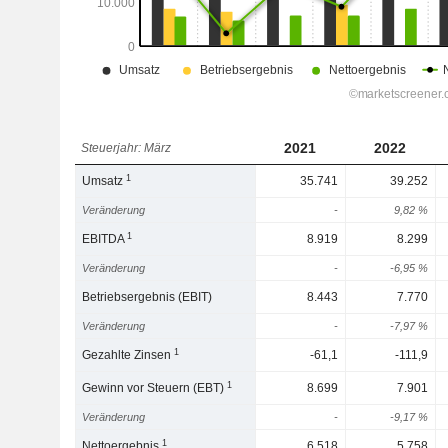
2021
2022
Steuerjahr: März
1
Umsatz
35.741
39.252
Veränderung
-
9,82 %
1
EBITDA
8.919
8.299
Veränderung
-
-6,95 %
Betriebsergebnis (EBIT)
8.443
7.770
Veränderung
-
-7,97 %
1
Gezahlte Zinsen
-61,1
-111,9
1
Gewinn vor Steuern (EBT)
8.699
7.901
Veränderung
-
-9,17 %
1
Nettoergebnis
6.518
5.758