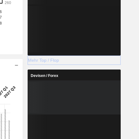
Mehr Top / Flop
Devisen / Forex
2028
%
26,52 %
%
25,59 %
%
26,6 %
%
19,72 %