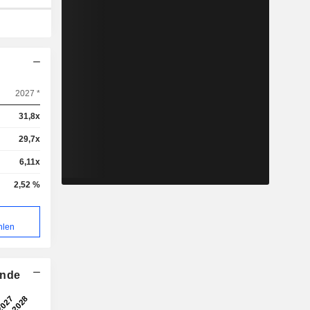
2027 *
31,8x
29,7x
6,11x
2,52 %
hlen
ende