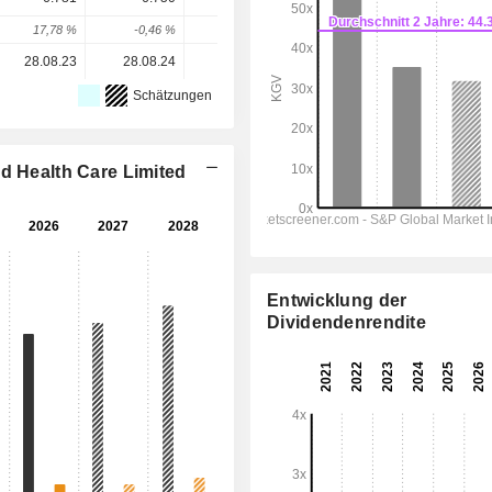
17,78 %
-0,46 %
22,76 %
3,36 %
1,28 %
28.08.23
28.08.24
30.07.25
28.05.26
-
Schätzungen
d Health Care Limited
Entwicklung der
Dividendenrendite