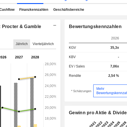
Cashflow
Finanzkennzahlen
Geschäftsbereiche
: Procter & Gamble
Bewertungskennzahlen
2026
Jährlich
Vierteljährlich
KGV
35,3x
KBV
-
EV / Sales
7,06x
Rendite
2,54 %
Mehr
* Schätzungen
Bewertungskennza
Gewinn pro Aktie & Divid