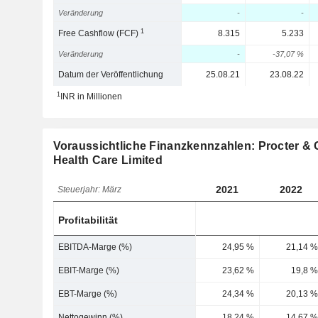
Veränderung
-
-
1
Free Cashflow (FCF)
8.315
5.233
Veränderung
-
-37,07 %
Datum der Veröffentlichung
25.08.21
23.08.22
1
INR in Millionen
Voraussichtliche Finanzkennzahlen: Procter &
Health Care Limited
2021
2022
Steuerjahr: März
Profitabilität
EBITDA-Marge (%)
24,95 %
21,14 %
EBIT-Marge (%)
23,62 %
19,8 %
EBT-Marge (%)
24,34 %
20,13 %
Nettogewinn (%)
18,24 %
14,67 %