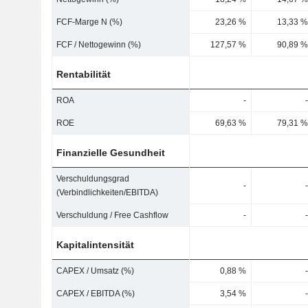
FCF-Marge N (%)
23,26 %
13,33 %
FCF / Nettogewinn (%)
127,57 %
90,89 %
Rentabilität
ROA
-
-
ROE
69,63 %
79,31 %
Finanzielle Gesundheit
Verschuldungsgrad
-
-
(Verbindlichkeiten/EBITDA)
Verschuldung / Free Cashflow
-
-
Kapitalintensität
CAPEX / Umsatz (%)
0,88 %
-
CAPEX / EBITDA (%)
3,54 %
-