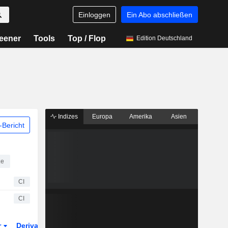
Einloggen
Ein Abo abschließen
eener
Tools
Top / Flop
Edition Deutschland
Indizes
Europa
Amerika
Asien
Bericht
te
CI
CI
r
Derivate
ETFs