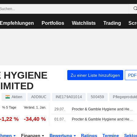
Empfehlungen
Portfolios
Watchlists
Trading
Scr
 HYGIENE
Zu einer Liste hinzufügen
PDF-
IMITED
Aktien
A0D9UC
INE179A01014
500459
Pflegeproduk
% 5 Tage
Veränd. 1. Jan.
29.07.
Procter & Gamble Hygiene and Health Care Limited legt Ergebniszahlen für das erste Quartal zum 30. Juni 2026 vor
-1,22 %
-34,40 %
01.07.
Procter & Gamble Hygiene and Health Care Limited kündigt Managementänderungen zum 1. August 2026 an
ehmen
Finanzen
Bewertung
Ratings
Termine
Sekto