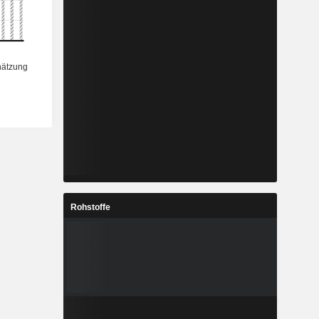
%
19,62 %
%
99,52 %
-
-
%
100,25 %
-
-
Rohstoffe
-
-
%
1,18 %
%
4,44 %