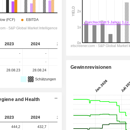
2023
2024
2025
2026
2027
-
-
-
-
-
-
-
-
-
-
Gewinnrevisionen
28.08.23
28.08.24
30.07.25
28.05.26
-
Schätzungen
ygiene and Health
2023
2024
2026
2027
2028
444,2
432,7
-
187
575