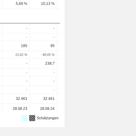
5,69 %
10,13 %
-
-
2,55 
-
-
-
-
-
-
-
-
185
95
175
216
21
15,62 %
-48,65 %
84,21 %
23,43 %
-0,93 
-
238,7
-
-
285,
-
-
-
-
-
-
255,3
263,9
266,
-
-
-
3,36 %
-4,51 
32.461
32.461
32.461
32.461
32.46
28.08.23
28.08.24
30.07.25
28.05.26
Schätzungen