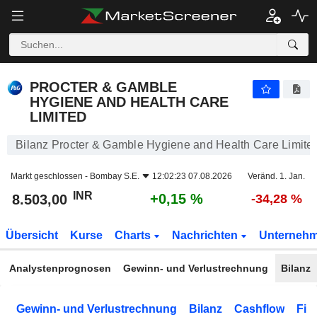
PROCTER & GAMBLE HYGIENE AND HEALTH CARE LIMITED
8.503,00
₹
+0,15 %
PROCTER & GAMBLE
HYGIENE AND HEALTH CARE
LIMITED
Bilanz Procter & Gamble Hygiene and Health Care Limite
Markt geschlossen -
Bombay S.E.
12:02:23 07.08.2026
Veränd. 1. Jan.
INR
+0,15 %
8.503,00
-34,28 %
Übersicht
Kurse
Charts
Nachrichten
Unterneh
Analystenprognosen
Gewinn- und Verlustrechnung
Bilanz
Gewinn- und Verlustrechnung
Bilanz
Cashflow
Fin