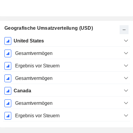
Geografische Umsatzverteilung (USD)
Ende d.
United States
Geschäftsjahres:
Dezember
Gesamtvermögen
Ergebnis vor Steuern
Gesamtvermögen
Canada
Gesamtvermögen
Ergebnis vor Steuern