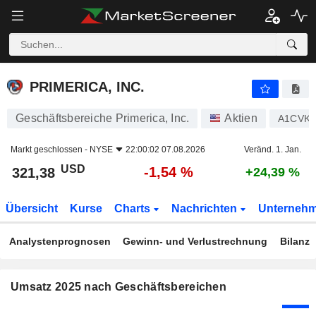
PRIMERICA, INC.
321,38
$
-1,54 %
PRIMERICA, INC.
Geschäftsbereiche Primerica, Inc.
Aktien
A1CVK
Markt geschlossen -
NYSE
22:00:02 07.08.2026
Veränd. 1. Jan.
USD
-1,54 %
321,38
+24,39 %
Übersicht
Kurse
Charts
Nachrichten
Unterneh
Analystenprognosen
Gewinn- und Verlustrechnung
Bilanz
Umsatz 2025 nach Geschäftsbereichen