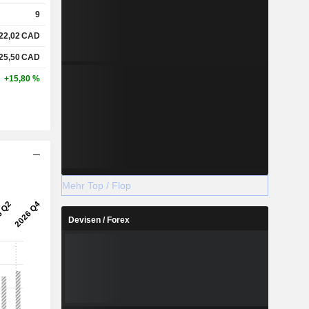
9
22,02
CAD
25,50
CAD
+15,80 %
Mehr Top / Flop
Devisen / Forex