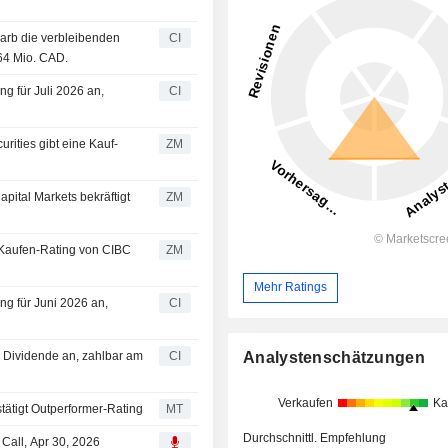
arb die verbleibenden
CI
64 Mio. CAD.
ng für Juli 2026 an,
CI
ZM
ZM
ZM
Mehr Ratings
ng für Juni 2026 an,
CI
Analystenschätzungen
e Dividende an, zahlbar am
CI
Verkaufen
Ka
tätigt Outperformer-Rating
MT
Durchschnittl. Empfehlung
 Call, Apr 30, 2026