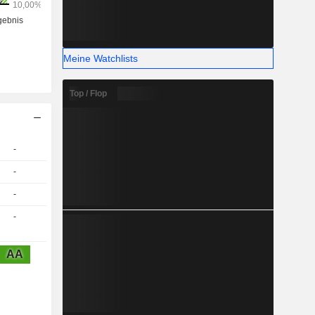
Meine Watchlists
Top / Flop
-
-
-
-
AA