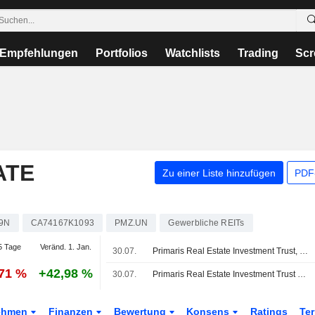
Empfehlungen
Portfolios
Watchlists
Trading
Scr
ATE
Zu einer Liste hinzufügen
PDF-
9N
CA74167K1093
PMZ.UN
Gewerbliche REITs
5 Tage
Veränd. 1. Jan.
30.07.
Primaris Real Estate Investment Trust, Q2 2026 Earnings Call, Jul 30, 2026
,71 %
+42,98 %
30.07.
Primaris Real Estate Investment Trust sucht Übernahmen
ehmen
Finanzen
Bewertung
Konsens
Ratings
Te