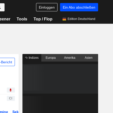
Einloggen
Ein Abo abschließen
eener
Tools
Top / Flop
Edition Deutschland
Indizes
Europa
Amerika
Asien
Bericht
CI
rmine
Sektor
Derivate
ETFs