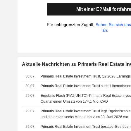
Mit einer E?Mail fortfahr
Für unbegrenzten Zugriff,
Sehen Sie sich un
an.
Aktuelle Nachrichten zu Primaris Real Estate I
30.07.
Primaris Real Estate Investment Trust, Q2 2026 Earnings 
30.07.
Primaris Real Estate Investment Trust sucht Übernahme
29.07.
Ergebnis-Flash (PMZ-UN.TO): Primaris Real Estate Invest
Quartal einen Umsatz von 174,1 Mio. CAD
29.07.
Primaris Real Estate Investment Trust legt Ergebniszahle
und die ersten sechs Monate bis zum 30. Juni 2026 vor
29.07.
Primaris Real Estate Investment Trust bestätigt Betriebs