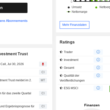
en
sere Abonnements
Mehr Finanzdaten
Ratings
Trader
nvestment Trust
Investment
Call, Jul 30, 2026
Gesamt
n
CI
Qualität der
ment Trust meldet im 2.
MT
Veröffentlichungen
ESG MSCI
n für das zweite Quartal
CI
- und Ergebnisprognose für
CI