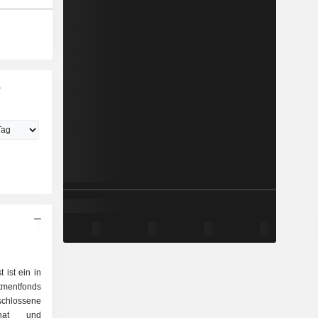
e
 ist ein in
tmentfonds
hlossene
t hat und