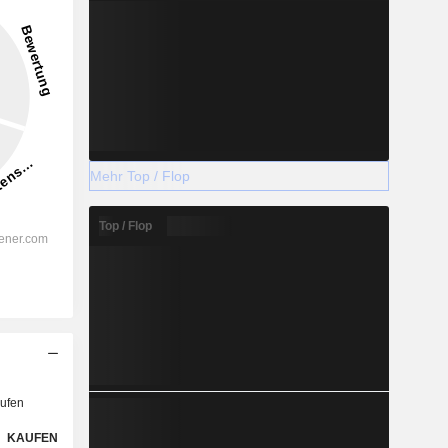
Mehr Top / Flop
Top / Flop
ufen
KAUFEN