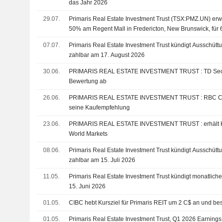
das Jahr 2026
29.07.
Primaris Real Estate Investment Trust (TSX:PMZ.UN) erw
50% am Regent Mall in Fredericton, New Brunswick, für 
07.07.
Primaris Real Estate Investment Trust kündigt Ausschüttu
zahlbar am 17. August 2026
30.06.
PRIMARIS REAL ESTATE INVESTMENT TRUST : TD Securities gibt eine Kauf-
Bewertung ab
26.06.
PRIMARIS REAL ESTATE INVESTMENT TRUST : RBC Capital Markets bekräftigt
seine Kaufempfehlung
23.06.
PRIMARIS REAL ESTATE INVESTMENT TRUST : erhält Kaufen-Rating von CIBC
World Markets
08.06.
Primaris Real Estate Investment Trust kündigt Ausschüttu
zahlbar am 15. Juli 2026
11.05.
Primaris Real Estate Investment Trust kündigt monatlich
15. Juni 2026
01.05.
CIBC hebt Kursziel für Primaris REIT um 2 C$ an und bes
01.05.
Primaris Real Estate Investment Trust, Q1 2026 Earnings