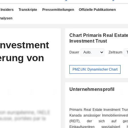
Insiders
Transkripte
Pressemitteilungen
Offizielle Publikationen
nalysen
Chart Primaris Real Estat
Investment Trust
 Investment
Dauer
Zeitraum
erung von
PMZ.UN: Dynamischer Chart
Unternehmensprofil
Primaris Real Estate Investment Trust
Kanada ansässiger Immobilieninves
(REIT), der sich auf gesc
Einkaufszentren spezialisier