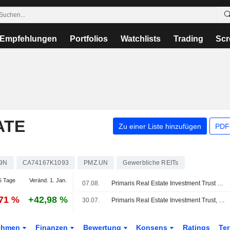
Empfehlungen
Portfolios
Watchlists
Trading
Scr
ATE
Zu einer Liste hinzufügen
PDF-
9N
CA74167K1093
PMZ.UN
Gewerbliche REITs
5 Tage
Veränd. 1. Jan.
07.08.
Primaris Real Estate Investment Trust kündigt Ausschüttung für den Monat August 2026 an, zahlbar am 15. September 2026
,71 %
+42,98 %
30.07.
Primaris Real Estate Investment Trust, Q2 2026 Earnings Call, Jul 30, 2026
ehmen
Finanzen
Bewertung
Konsens
Ratings
Te