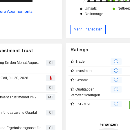
sere Abonnements
Mehr Finanzdaten
Ratings
nvestment Trust
Trader
ung für den Monat August
CI
Investment
Call, Jul 30, 2026
Gesamt
n
CI
Qualität der
Veröffentlichungen
ment Trust meldet im 2.
MT
ESG MSCI
n für das zweite Quartal
CI
- und Ergebnisprognose für
CI