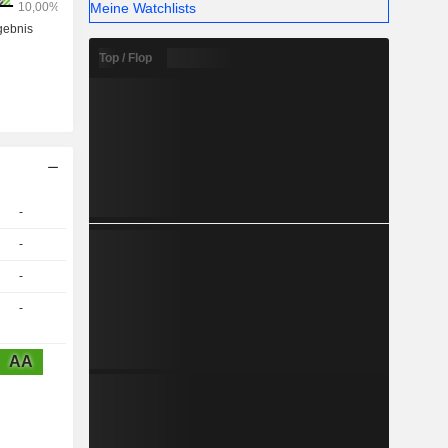
Meine Watchlists
Top / Flop
-
-
-
-
AA