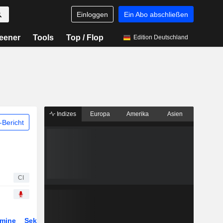
Einloggen
Ein Abo abschließen
eener
Tools
Top / Flop
Edition Deutschland
Indizes
Europa
Amerika
Asien
Bericht
CI
rmine
Sektor
Derivate
ETFs