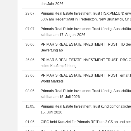
das Jahr 2026
29.07.
Primaris Real Estate Investment Trust (TSX:PMZ.UN) erw
50% am Regent Mall in Fredericton, New Brunswick, für 
07.07.
Primaris Real Estate Investment Trust kündigt Ausschüttu
zahlbar am 17. August 2026
30.06.
PRIMARIS REAL ESTATE INVESTMENT TRUST : TD Securities gibt eine Kauf-
Bewertung ab
26.06.
PRIMARIS REAL ESTATE INVESTMENT TRUST : RBC Capital Markets bekräftigt
seine Kaufempfehlung
23.06.
PRIMARIS REAL ESTATE INVESTMENT TRUST : erhält Kaufen-Rating von CIBC
World Markets
08.06.
Primaris Real Estate Investment Trust kündigt Ausschüttu
zahlbar am 15. Juli 2026
11.05.
Primaris Real Estate Investment Trust kündigt monatlich
15. Juni 2026
01.05.
CIBC hebt Kursziel für Primaris REIT um 2 C$ an und bes