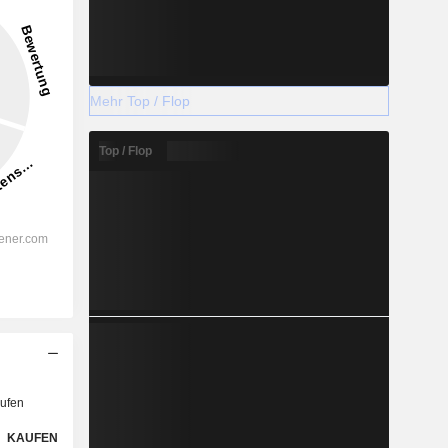
Mehr Top / Flop
Top / Flop
ufen
KAUFEN