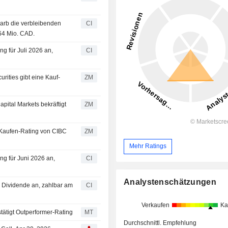
arb die verbleibenden
CI
64 Mio. CAD.
ng für Juli 2026 an,
CI
ZM
ZM
ZM
Mehr Ratings
ng für Juni 2026 an,
CI
Analystenschätzungen
e Dividende an, zahlbar am
CI
Verkaufen
Ka
tätigt Outperformer-Rating
MT
Durchschnittl. Empfehlung