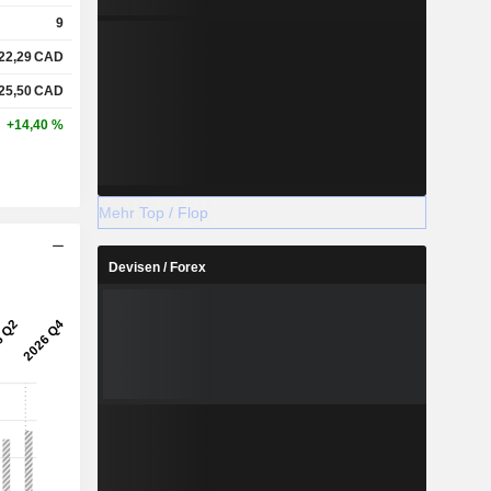
9
22,29
CAD
25,50
CAD
+14,40 %
Mehr Top / Flop
Devisen / Forex