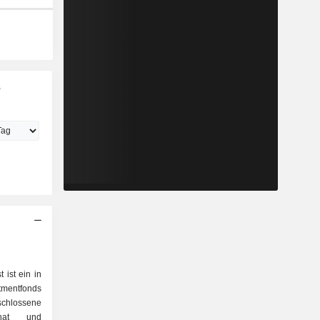
e
 ist ein in
tmentfonds
hlossene
t hat und