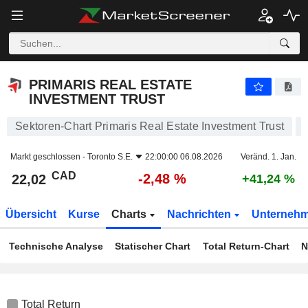
PRIMARIS REAL ESTATE INVESTMENT TRUST
22,02
$
-2,48 %
PRIMARIS REAL ESTATE
INVESTMENT TRUST
Sektoren-Chart Primaris Real Estate Investment Trust
Markt geschlossen -
Toronto S.E.
22:00:00 06.08.2026
Veränd. 1. Jan.
CAD
-2,48 %
22,02
+41,24 %
Übersicht
Kurse
Charts
Nachrichten
Unterneh
Technische Analyse
Statischer Chart
Total Return-Chart
N
Total Return