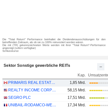
Die "Total Return" Performance beinhaltet die Dividendenausschüttungen für den
betreffenden Zeitraum, als ob sie zu 100% reinvestiert worden wären.
Die mit (TR) gekennzeichneten Werte werden mit ihrer "Total Return"-Performance
angezeigt (sofern verfügbar)
Schlusskurse
Sektor Sonstige gewerbliche REITs
Kap.
Umsatzentw
PRIMARIS REAL ESTATE INVESTMENT TRUST
1,85 Mrd.
REALTY INCOME CORPORATION
58,15 Mrd.
SEGRO PLC
17,51 Mrd.
UNIBAIL-RODAMCO-WESTFIELD SE
17,34 Mrd.