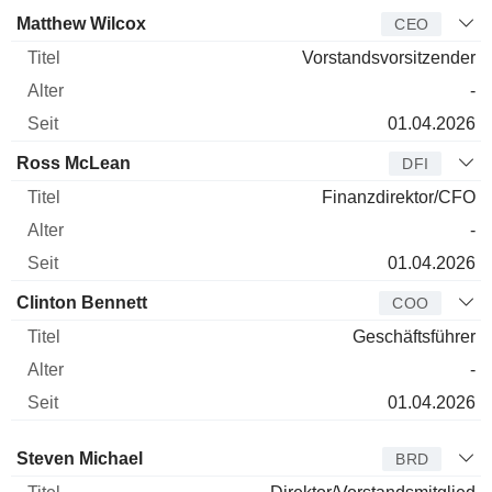
Manager
Titel
Alter
Seit
Matthew Wilcox
CEO
Vorstandsvorsitzender
-
01.04.2026
Ross McLean
DFI
Finanzdirektor/CFO
-
01.04.2026
Clinton Bennett
COO
Geschäftsführer
-
01.04.2026
Verwaltungsratsmitglied
Titel
Alter
Seit
Steven Michael
BRD