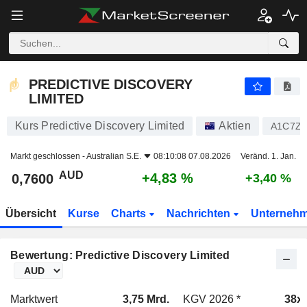
PREDICTIVE DISCOVERY LIMITED
0,7600
$
+4,83 %
PREDICTIVE DISCOVERY
LIMITED
Kurs Predictive Discovery Limited
Aktien
A1C7Z
Markt geschlossen -
Australian S.E.
08:10:08 07.08.2026
Veränd. 1. Jan.
AUD
+4,83 %
0,7600
+3,40 %
Übersicht
Kurse
Charts
Nachrichten
Unterneh
Bewertung: Predictive Discovery Limited
Marktwert
3,75 Mrd.
KGV 2026 *
38x