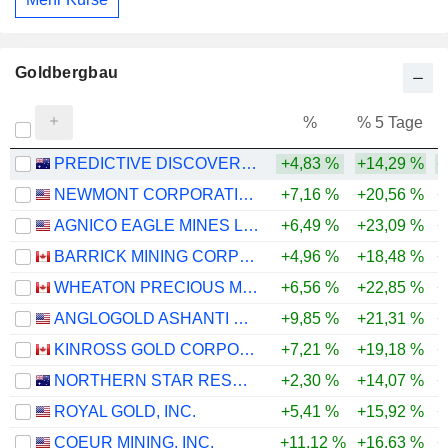
Goldbergbau
%
% 5 Tage
%
PREDICTIVE DISCOVERY LIMITED
+4,83 %
+14,29 %
+
NEWMONT CORPORATION
+7,16 %
+20,56 %
+
AGNICO EAGLE MINES LIMITED
+6,49 %
+23,09 %
+
BARRICK MINING CORPORATION
+4,96 %
+18,48 %
+
WHEATON PRECIOUS METALS CORP.
+6,56 %
+22,85 %
+
ANGLOGOLD ASHANTI PLC
+9,85 %
+21,31 %
+
KINROSS GOLD CORPORATION
+7,21 %
+19,18 %
+
NORTHERN STAR RESOURCES LIMITED
+2,30 %
+14,07 %
+
ROYAL GOLD, INC.
+5,41 %
+15,92 %
+
COEUR MINING, INC.
+11,12 %
+16,63 %
+