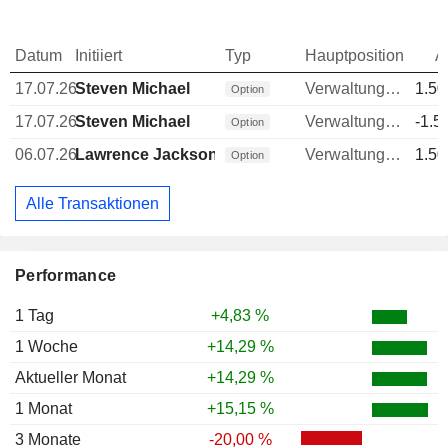
Datum
Initiiert
Typ
Hauptposition
A
17.07.26
Steven Michael
Verwaltungsratsmitglied
1.50
Option
17.07.26
Steven Michael
Verwaltungsratsmitglied
-1.5
Option
06.07.26
Lawrence Jackson
Verwaltungsratsmitglied
1.50
Option
Alle Transaktionen
Performance
1 Tag
+4,83 %
1 Woche
+14,29 %
Aktueller Monat
+14,29 %
1 Monat
+15,15 %
3 Monate
-20,00 %