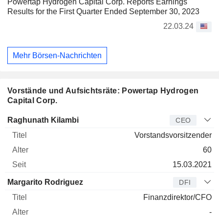
Powertap Hydrogen Capital Corp. Reports Earnings
Results for the First Quarter Ended September 30, 2023
22.03.24
Mehr Börsen-Nachrichten
Vorstände und Aufsichtsräte: Powertap Hydrogen
Capital Corp.
Manager
Titel
Alter
Seit
Raghunath Kilambi
CEO
Vorstandsvorsitzender
60
15.03.2021
Margarito Rodriguez
DFI
Finanzdirektor/CFO
-