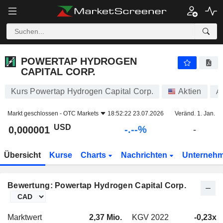
-.-
POWERTAP HYDROGEN CAPITAL CORP.
0,000001
$
-
%
POWERTAP HYDROGEN
CAPITAL CORP.
Kurs Powertap Hydrogen Capital Corp.
Aktien
A
Markt geschlossen -
OTC Markets
18:52:22 23.07.2026
Veränd. 1. Jan.
USD
-.--%
0,000001
-
Übersicht
Kurse
Charts
Nachrichten
Unterneh
Bewertung: Powertap Hydrogen Capital Corp.
Marktwert
2,37 Mio.
KGV 2022
-0,23x