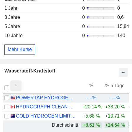
1 Jahr
0
0
3 Jahre
0
0,6
5 Jahre
0
15,84
10 Jahre
0
140
Mehr Kurse
Wasserstoff-Kraftstoff
%
% 5 Tage
%
POWERTAP HYDROGEN CAPITAL CORP.
-.--%
-.--%
HYDROGRAPH CLEAN POWER INC.
+20,14 %
+33,20 %
+
GOLD HYDROGEN LIMITED
+5,68 %
+10,71 %
-
Durchschnitt
+8,61 %
+14,64 %
+