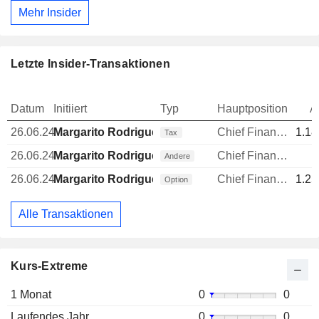
Mehr Insider
Letzte Insider-Transaktionen
Datum
Initiiert
Typ
Hauptposition
A
26.06.24
Margarito Rodriguez
Chief Financial Officer (CFO)
1.18
Tax
26.06.24
Margarito Rodriguez
Chief Financial Officer (CFO)
Andere
26.06.24
Margarito Rodriguez
Chief Financial Officer (CFO)
1.25
Option
Alle Transaktionen
Kurs-Extreme
1 Monat
0
0
Laufendes Jahr
0
0