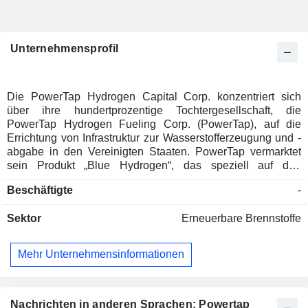
Unternehmensprofil
Die PowerTap Hydrogen Capital Corp. konzentriert sich
über ihre hundertprozentige Tochtergesellschaft, die
PowerTap Hydrogen Fueling Corp. (PowerTap), auf die
Errichtung von Infrastruktur zur Wasserstofferzeugung und -
abgabe in den Vereinigten Staaten. PowerTap vermarktet
sein Produkt „Blue Hydrogen“, das speziell auf den
Betankungsbedarf des Automobil- und Fernverkehrsmarktes
Beschäftigte
-
ausgerichtet ist, wo es an Wasserstofftankstellen mangelt.
PowerTap erzeugt Wasserstoff vor Ort. Das Unternehmen
Sektor
Erneuerbare Brennstoffe
wandelt Erdgas und Stadtwasser direkt am Verbrauchsort in
hochreinen Wasserstoff um. PowerTap nutzt eine der
platzsparendsten Lösungen zur Wasserstofferzeugung, um
Mehr Unternehmensinformationen
eine Option für die Wasserstoffversorgung bereitzustellen.
Nachrichten in anderen Sprachen: Powertap