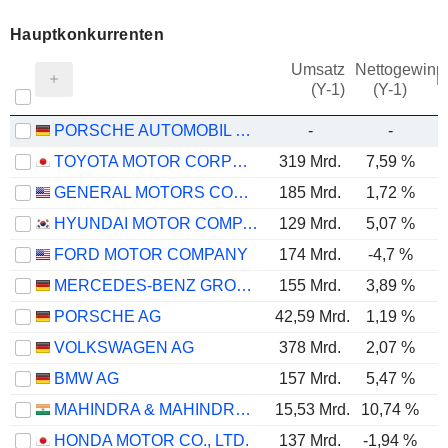
Hauptkonkurrenten
Umsatz
Nettogewinn
M
(Y-1)
(Y-1)
PORSCHE AUTOMOBIL HOLDING SE
-
-
TOYOTA MOTOR CORPORATION
319 Mrd.
7,59 %
GENERAL MOTORS COMPANY
185 Mrd.
1,72 %
HYUNDAI MOTOR COMPANY
129 Mrd.
5,07 %
FORD MOTOR COMPANY
174 Mrd.
-4,7 %
MERCEDES-BENZ GROUP AG
155 Mrd.
3,89 %
PORSCHE AG
42,59 Mrd.
1,19 %
VOLKSWAGEN AG
378 Mrd.
2,07 %
BMW AG
157 Mrd.
5,47 %
MAHINDRA & MAHINDRA LIMITED
15,53 Mrd.
10,74 %
HONDA MOTOR CO., LTD.
137 Mrd.
-1,94 %