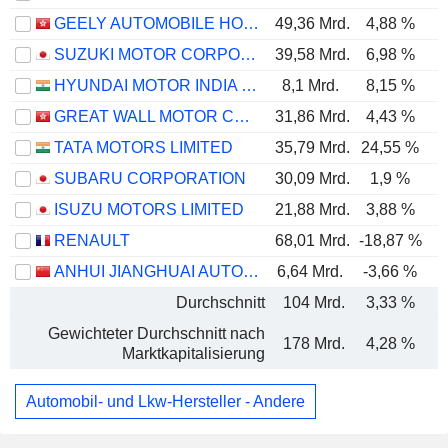
GEELY AUTOMOBILE HOLDINGS LIMITED
49,36 Mrd.
4,88 %
SUZUKI MOTOR CORPORATION
39,58 Mrd.
6,98 %
HYUNDAI MOTOR INDIA LIMITED
8,1 Mrd.
8,15 %
GREAT WALL MOTOR COMPANY LIMITED
31,86 Mrd.
4,43 %
TATA MOTORS LIMITED
35,79 Mrd.
24,55 %
SUBARU CORPORATION
30,09 Mrd.
1,9 %
ISUZU MOTORS LIMITED
21,88 Mrd.
3,88 %
RENAULT
68,01 Mrd.
-18,87 %
ANHUI JIANGHUAI AUTOMOBILE GROUP CORP.,LTD.
6,64 Mrd.
-3,66 %
Durchschnitt
104 Mrd.
3,33 %
Gewichteter Durchschnitt nach
178 Mrd.
4,28 %
Marktkapitalisierung
Automobil- und Lkw-Hersteller - Andere