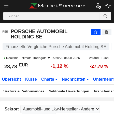
PORSCHE AUTOMOBIL HOLDING SE
28,78
€
-1,12 %
PORSCHE AUTOMOBIL
HOLDING SE
Finanzielle Vergleiche Porsche Automobil Holding SE
Realtime-Estimate
Tradegate
15:50:20 06.08.2026
Veränd. 1. Jan.
EUR
-1,12 %
28,78
-27,78 %
Übersicht
Kurse
Charts
Nachrichten
Unterneh
Sektorale Performances
Sektorale Bewertungen
branchensp
Sektor: