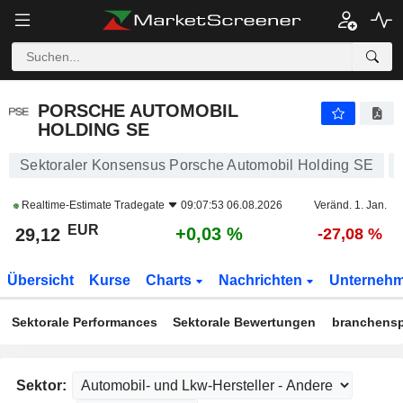
PORSCHE AUTOMOBIL HOLDING SE
29,12
€
+0,03 %
PORSCHE AUTOMOBIL
HOLDING SE
Sektoraler Konsensus Porsche Automobil Holding SE
Realtime-Estimate
Tradegate
09:07:53 06.08.2026
Veränd. 1. Jan.
EUR
+0,03 %
29,12
-27,08 %
Übersicht
Kurse
Charts
Nachrichten
Unterneh
Sektorale Performances
Sektorale Bewertungen
branchensp
Sektor: