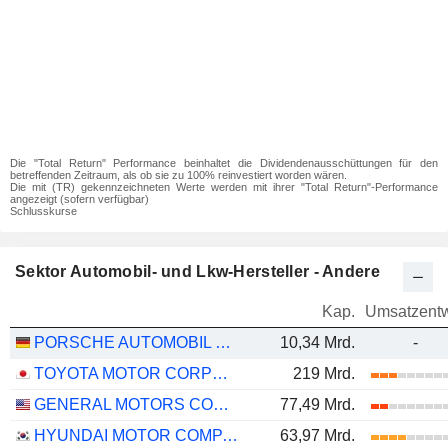
Die "Total Return" Performance beinhaltet die Dividendenausschüttungen für den
betreffenden Zeitraum, als ob sie zu 100% reinvestiert worden wären.
Die mit (TR) gekennzeichneten Werte werden mit ihrer "Total Return"-Performance
angezeigt (sofern verfügbar)
Schlusskurse
Sektor Automobil- und Lkw-Hersteller - Andere
Kap.
Umsatzentw
PORSCHE AUTOMOBIL HOLDING SE
10,34 Mrd.
-
TOYOTA MOTOR CORPORATION
219 Mrd.
GENERAL MOTORS COMPANY
77,49 Mrd.
HYUNDAI MOTOR COMPANY
63,97 Mrd.