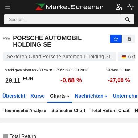
PORSCHE AUTOMOBIL HOLDING SE
29,11
€
-0,68 %
PORSCHE AUTOMOBIL
HOLDING SE
Sektoren-Chart Porsche Automobil Holding SE
Akti
Markt geschlossen -
Xetra
17:35:19 05.08.2026
Veränd. 1. Jan.
EUR
-0,68 %
29,11
-27,08 %
Übersicht
Kurse
Charts
Nachrichten
Unterneh
Technische Analyse
Statischer Chart
Total Return-Chart
N
Total Return