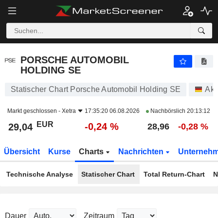
PORSCHE AUTOMOBIL HOLDING SE
29,04
€
-0,24 %
PORSCHE AUTOMOBIL
HOLDING SE
Statischer Chart Porsche Automobil Holding SE
Akt
Markt geschlossen -
Xetra
17:35:20 06.08.2026
Nachbörslich
20:13:12
EUR
-0,24 %
29,04
28,96
-0,28 %
Übersicht
Kurse
Charts
Nachrichten
Unterneh
Technische Analyse
Statischer Chart
Total Return-Chart
N
Dauer
Zeitraum