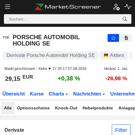
PORSCHE AUTOMOBIL HOLDING SE
29,15
€
+0,38 %
PORSCHE AUTOMOBIL
HOLDING SE
Derivate Porsche Automobil Holding SE
Aktien
Markt geschlossen -
Xetra
17:35:17 07.08.2026
Veränd. 1. Jan.
EUR
+0,38 %
29,15
-26,98 %
Übersicht
Kurse
Charts
Nachrichten
Unterneh
Alle
Optionsscheine
Knock-Out
Hebelprodukte
Anlagep
Filter
Derivate