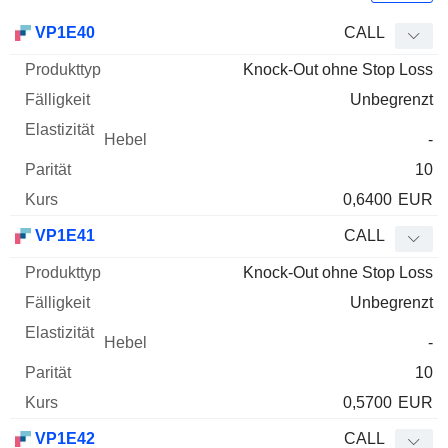
WKN
Typ
Produkttyp
Fälligkeit
Elastizität
Hebel
Parität
VP1E40
CALL
Knock-Out ohne Stop Loss
Unbegrenzt
-
10
0,6400
EUR
VP1E41
CALL
Knock-Out ohne Stop Loss
Unbegrenzt
-
10
0,5700
EUR
VP1E42
CALL