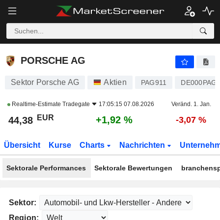
PORSCHE AG
44,38
€
+1,92 %
PORSCHE AG
Sektor Porsche AG
Aktien
PAG911
DE000PAG9
Realtime-Estimate
Tradegate
17:05:15 07.08.2026
Veränd. 1. Jan.
EUR
+1,92 %
44,38
-3,07 %
Übersicht
Kurse
Charts
Nachrichten
Unterneh
Sektorale Performances
Sektorale Bewertungen
branchensp
Sektor:
Region: