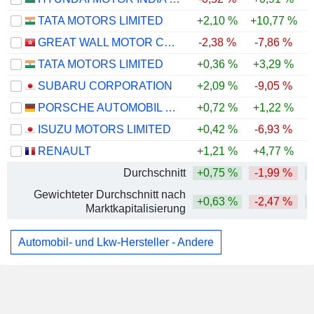
TATA MOTORS LIMITED
+2,10 %
+10,77 %
GREAT WALL MOTOR COMPANY LIMITED
-2,38 %
-7,86 %
TATA MOTORS LIMITED
+0,36 %
+3,29 %
SUBARU CORPORATION
+2,09 %
-9,05 %
PORSCHE AUTOMOBIL HOLDING SE
+0,72 %
+1,22 %
ISUZU MOTORS LIMITED
+0,42 %
-6,93 %
RENAULT
+1,21 %
+4,77 %
Durchschnitt
+0,75 %
-1,99 %
Gewichteter Durchschnitt nach
+0,63 %
-2,47 %
Marktkapitalisierung
Automobil- und Lkw-Hersteller - Andere