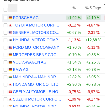
V
%
% 5 Tage
PORSCHE AG
+1,92 %
+4,19 %
TOYOTA MOTOR CORPORATION
-0,12 %
-4,67 %
GENERAL MOTORS COMPANY
+0,67 %
-2,31 %
+
HYUNDAI MOTOR COMPANY
-1,13 %
+12,68 %
-
FORD MOTOR COMPANY
+1,70 %
-5,11 %
MERCEDES-BENZ GROUP AG
+0,70 %
+0,33 %
VOLKSWAGEN AG
+1,54 %
+2,25 %
BMW AG
+2,18 %
+0,78 %
MAHINDRA & MAHINDRA LIMITED
+2,82 %
+3,05 %
HONDA MOTOR CO., LTD.
+2,90 %
+0,78 %
GEELY AUTOMOBILE HOLDINGS LIMITED
-0,75 %
-9,97 %
SUZUKI MOTOR CORPORATION
-1,09 %
-9,17 %
HYUNDAI MOTOR INDIA LIMITED
-0,52 %
+0,91 %
+