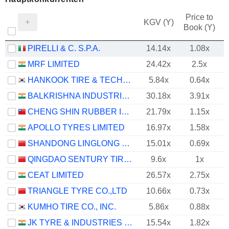
Price to
KGV (Y)
Book (Y)
PIRELLI & C. S.P.A.
14.14x
1.08x
MRF LIMITED
24.42x
2.5x
HANKOOK TIRE & TECHNOLOGY CO., LTD.
5.84x
0.64x
BALKRISHNA INDUSTRIES LIMITED
30.18x
3.91x
CHENG SHIN RUBBER IND. CO., LTD.
21.79x
1.15x
APOLLO TYRES LIMITED
16.97x
1.58x
SHANDONG LINGLONG TYRE CO.,LTD.
15.01x
0.69x
QINGDAO SENTURY TIRE CO., LTD.
9.6x
1x
CEAT LIMITED
26.57x
2.75x
TRIANGLE TYRE CO.,LTD
10.66x
0.73x
KUMHO TIRE CO., INC.
5.86x
0.88x
JK TYRE & INDUSTRIES LIMITED
15.54x
1.82x