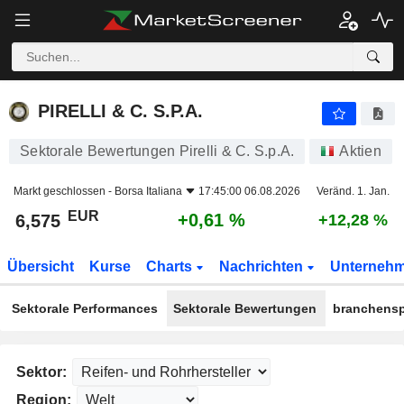
PIRELLI & C. S.P.A.
6,575
€
+0,61 %
PIRELLI & C. S.P.A.
Sektorale Bewertungen Pirelli & C. S.p.A.
Aktien
Markt geschlossen -
Borsa Italiana
17:45:00 06.08.2026
Veränd. 1. Jan.
EUR
+0,61 %
6,575
+12,28 %
Übersicht
Kurse
Charts
Nachrichten
Unterneh
Sektorale Performances
Sektorale Bewertungen
branchensp
Sektor:
Region: