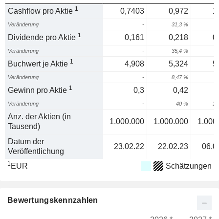
1
Cashflow pro Aktie
0,7403
0,972
1
Veränderung
-
31,3 %
5
1
Dividende pro Aktie
0,161
0,218
0
Veränderung
-
35,4 %
-9
1
Buchwert je Aktie
4,908
5,324
5
Veränderung
-
8,47 %
1
Gewinn pro Aktie
0,3
0,42
Veränderung
-
40 %
14
Anz. der Aktien (in
1.000.000
1.000.000
1.000
Tausend)
Datum der
23.02.22
22.02.23
06.0
Veröffentlichung
1
EUR
Schätzungen
Bewertungskennzahlen