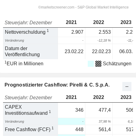
2021
2022
2023
Steuerjahr: Dezember
1
Nettoverschuldung
2.907
2.553
2.26
Veränderung
-
-12,18 %
-11,4
Datum der
23.02.22
22.02.23
06.03.2
Veröffentlichung
1
EUR in Millionen
Schätzungen
Prognostizierter Cashflow: Pirelli & C. S.p.A.
2021
2022
2023
Steuerjahr: Dezember
CAPEX
346
477,4
506,
1
Investitionsaufwand
Veränderung
-
37,98 %
6,18
1
Free Cashflow (FCF)
448
561,4
517,