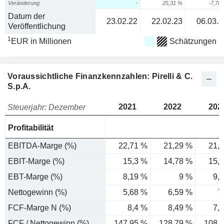
Veränderung
-
25,31 %
-7,78
Datum der
23.02.22
22.02.23
06.03.2
Veröffentlichung
1
EUR in Millionen
Schätzungen
Voraussichtliche Finanzkennzahlen: Pirelli & C.
S.p.A.
2021
2022
202
Steuerjahr: Dezember
Profitabilität
EBITDA-Marge (%)
22,71 %
21,29 %
21,
EBIT-Marge (%)
15,3 %
14,78 %
15,
EBT-Marge (%)
8,19 %
9 %
9,
Nettogewinn (%)
5,68 %
6,59 %
7
FCF-Marge N (%)
8,4 %
8,49 %
7,
FCF / Nettogewinn (%)
147,95 %
128,79 %
108,