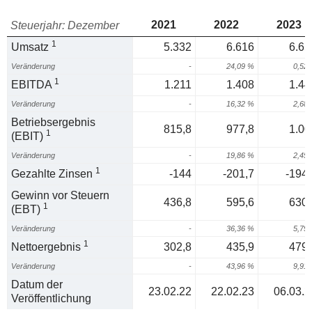
2021
2022
2023
Steuerjahr: Dezember
1
Umsatz
5.332
6.616
6.65
Veränderung
-
24,09 %
0,52
1
EBITDA
1.211
1.408
1.44
Veränderung
-
16,32 %
2,68
Betriebsergebnis
815,8
977,8
1.00
1
(EBIT)
Veränderung
-
19,86 %
2,45
1
Gezahlte Zinsen
-144
-201,7
-194,
Gewinn vor Steuern
436,8
595,6
630,
1
(EBT)
Veränderung
-
36,36 %
5,79
1
Nettoergebnis
302,8
435,9
479,
Veränderung
-
43,96 %
9,91
Datum der
23.02.22
22.02.23
06.03.2
Veröffentlichung