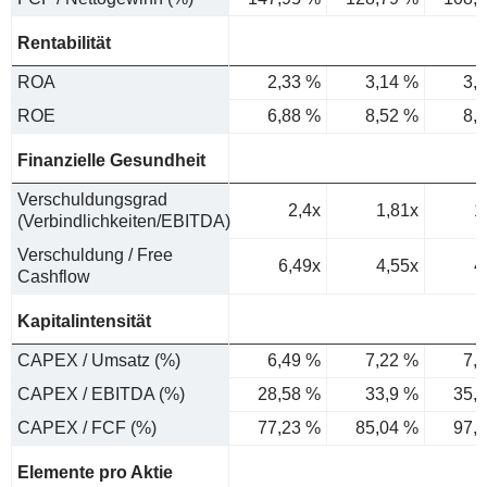
Rentabilität
ROA
2,33 %
3,14 %
3,
ROE
6,88 %
8,52 %
8,
Finanzielle Gesundheit
Verschuldungsgrad
2,4x
1,81x
1
(Verbindlichkeiten/EBITDA)
Verschuldung / Free
6,49x
4,55x
4
Cashflow
Kapitalintensität
CAPEX / Umsatz (%)
6,49 %
7,22 %
7,
CAPEX / EBITDA (%)
28,58 %
33,9 %
35,
CAPEX / FCF (%)
77,23 %
85,04 %
97,
Elemente pro Aktie