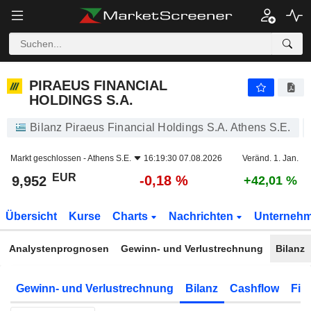
PIRAEUS FINANCIAL HOLDINGS S.A.
9,952
€
-0,18 %
PIRAEUS FINANCIAL
HOLDINGS S.A.
Bilanz Piraeus Financial Holdings S.A. Athens S.E.
Markt geschlossen -
Athens S.E.
16:19:30 07.08.2026
Veränd. 1. Jan.
EUR
-0,18 %
9,952
+42,01 %
Übersicht
Kurse
Charts
Nachrichten
Unterneh
Analystenprognosen
Gewinn- und Verlustrechnung
Bilanz
Gewinn- und Verlustrechnung
Bilanz
Cashflow
Fin