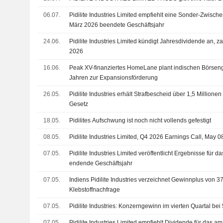
06.07.
Pidilite Industries Limited empfiehlt eine Sonder-Zwisch
März 2026 beendete Geschäftsjahr
24.06.
Pidilite Industries Limited kündigt Jahresdividende an, 
2026
16.06.
Peak XV-finanziertes HomeLane plant indischen Börsen
Jahren zur Expansionsförderung
26.05.
Pidilite Industries erhält Strafbescheid über 1,5 Millio
Gesetz
18.05.
Pidilites Aufschwung ist noch nicht vollends gefestigt
08.05.
Pidilite Industries Limited, Q4 2026 Earnings Call, May 0
07.05.
Pidilite Industries Limited veröffentlicht Ergebnisse für 
endende Geschäftsjahr
07.05.
Indiens Pidilite Industries verzeichnet Gewinnplus von 3
Klebstoffnachfrage
07.05.
Pidilite Industries: Konzerngewinn im vierten Quartal bei
07.05.
Pidilite Industries Limited empfiehlt Dividende für das 