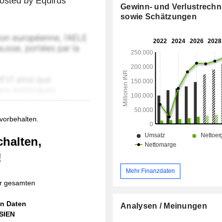
osted by Equirus
Gewinn- und Verlustrech
sowie Schätzungen
 vorbehalten.
chalten,
!
Mehr Finanzdaten
r gesamten
en Daten
Analysen / Meinungen
ASIEN