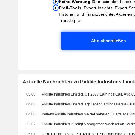
Keine Werbung
für maximalen Leseko
Profi-Tools
: Expert-Insights, Expert-Sc
Historien und Finanzberichte, Aktienem
Transkripte...
Abo abschließen
Aktuelle Nachrichten zu Pidilite Industries Limi
05.08.
Pidilite Industries Limited, Q1 2027 Earnings Call, Aug 0
04.08.
Pidilite Industries Limited legt Ergebnis für das erste Qu
04.08.
Indiens Pidilite Industries meldet höheren Quartalsgewin
22.07.
Pidilite Industries kündigt Managementwechsel an - wirk
15.07.
PIDILITE INDUSTRIES LIMITED : HSBC gibt 