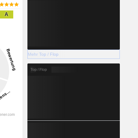
A
Mehr Top / Flop
Top / Flop