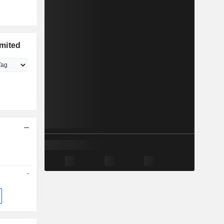
imited
-