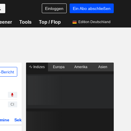
Einloggen
Ein Abo abschließen
eener
Tools
Top / Flop
Edition Deutschland
Indizes
Europa
Amerika
Asien
Bericht
CI
rmine
Sektor
Derivate
ETFs