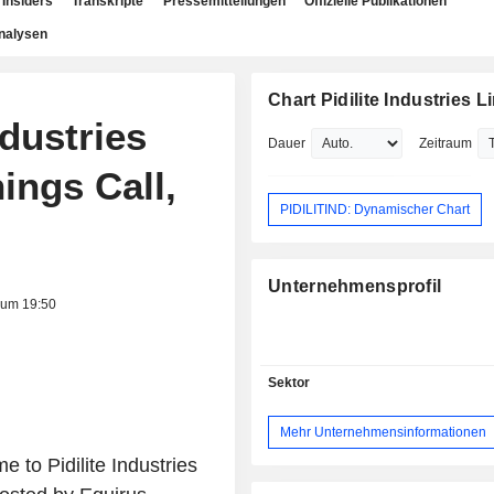
Insiders
Transkripte
Pressemitteilungen
Offizielle Publikationen
nalysen
Chart Pidilite Industries L
ndustries
Dauer
Zeitraum
ings Call,
PIDILITIND: Dynamischer Chart
Unternehmensprofil
 um 19:50
Sektor
Mehr Unternehmensinformationen
to Pidilite Industries