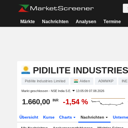
Märkte
Nachrichten
Analysen
Termine
PIDILITE INDUSTRIES
Pidilite Industries Limited
Aktien
A0MWKP
INE
Markt geschlossen -
NSE India S.E.
13:05:09 07.08.2026
1.660,00
-1,54 %
INR
Übersicht
Kurse
Charts
Nachrichten
Untern