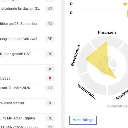
endividende für das am 31.
CI
zahlbar am 03. September
CI
gang innerhalb von zwei
RE
nen Rupien gemäß GST-
RE
8, 2026
das am 31. März 2026
CI
7% dank stabiler
RE
 5,79 Milliarden Rupien
RE
Mehr Ratings
am 31. März 2026 endende
CI