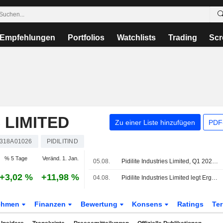
Empfehlungen
Portfolios
Watchlists
Trading
Scr
 LIMITED
Zu einer Liste hinzufügen
PDF-
318A01026
PIDILITIND
% 5 Tage
Veränd. 1. Jan.
05.08.
Pidilite Industries Limited, Q1 2027 Earnings Call, Aug 05, 2026
+3,02 %
+11,98 %
04.08.
Pidilite Industries Limited legt Ergebnis für das erste Quartal zum 30. Juni 2026 vor
ehmen
Finanzen
Bewertung
Konsens
Ratings
Te