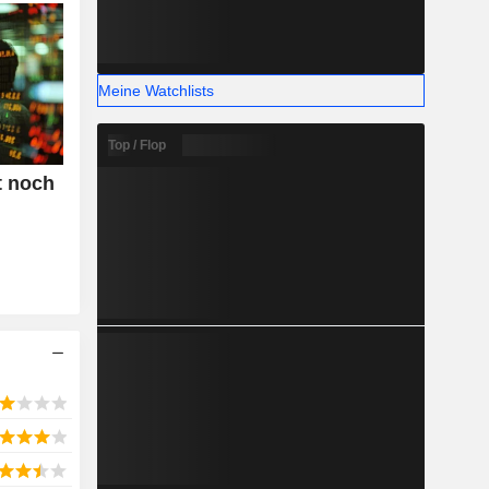
Meine Watchlists
Top / Flop
t noch