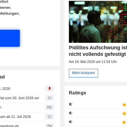
mfort
reener,
pfehlungen,
Pidilites Aufschwung is
nicht vollends gefestigt
Am 18. Mai 2026 um 11:54 Uhr
Mehr Analysen
ted
5, 2026
Ratings
artal zum 30. Juni 2026 vor
CI
n
RE
sam ab 21. Juli 2026
CI
eine Kauf-Bewertung ab
ZM