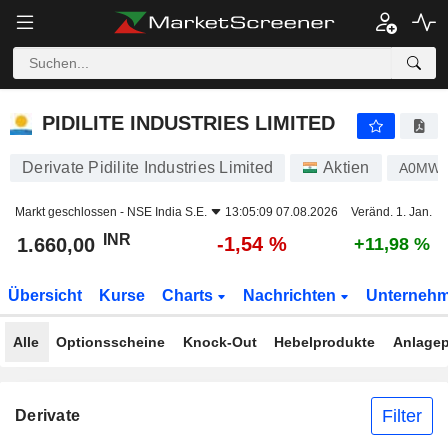
PIDILITE INDUSTRIES LIMITED
1.660,00
₹
-1,54 %
PIDILITE INDUSTRIES LIMITED
Derivate Pidilite Industries Limited
Aktien
A0MW
Markt geschlossen -
NSE India S.E.
13:05:09 07.08.2026
Veränd. 1. Jan.
INR
-1,54 %
1.660,00
+11,98 %
Übersicht
Kurse
Charts
Nachrichten
Unterneh
Alle
Optionsscheine
Knock-Out
Hebelprodukte
Anlagep
Filter
Derivate