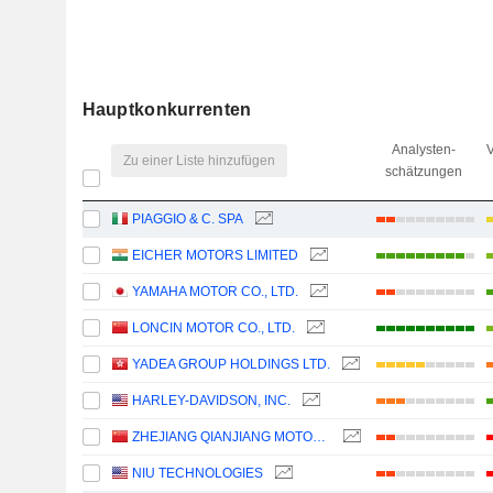
Hauptkonkurrenten
Analysten-
V
Zu einer Liste hinzufügen
schätzungen
PIAGGIO & C. SPA
EICHER MOTORS LIMITED
YAMAHA MOTOR CO., LTD.
LONCIN MOTOR CO., LTD.
YADEA GROUP HOLDINGS LTD.
HARLEY-DAVIDSON, INC.
ZHEJIANG QIANJIANG MOTORCYCLE CO., LTD.
NIU TECHNOLOGIES