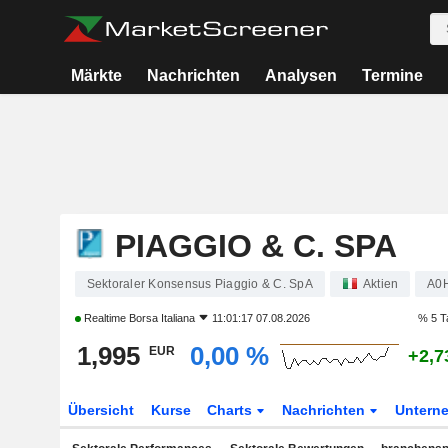
Märkte
Nachrichten
Analysen
Termine
PIAGGIO & C. SPA
Sektoraler Konsensus Piaggio & C. SpA
Aktien
A0
Realtime
Borsa Italiana
11:01:17 07.08.2026
% 5 T
1,995
0,00 %
EUR
+2,7
Übersicht
Kurse
Charts
Nachrichten
Untern