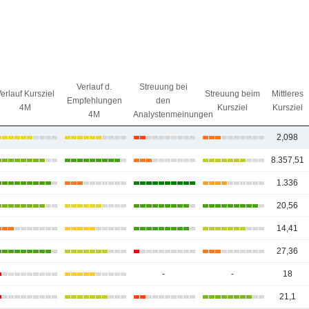
Verlauf d.
Streuung bei
erlauf Kursziel
Streuung beim
Mittleres
Empfehlungen
den
4M
Kursziel
Kursziel
4M
Analystenmeinungen
2,098
8.357,51
1.336
20,56
14,41
27,36
-
-
18
21,1