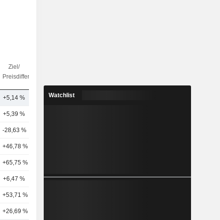
Ziel/
Anz.
Preisdifferenz
Analysten
Watchlist
+5,14 %
8
+5,39 %
37
-28,63 %
10
+46,78 %
3
+65,75 %
10
+6,47 %
11
+53,71 %
1
+26,69 %
2