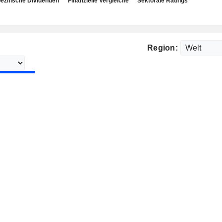
ezifische Dividenden
Finanzielle Vergleiche
Sektorale Ratings
Region: