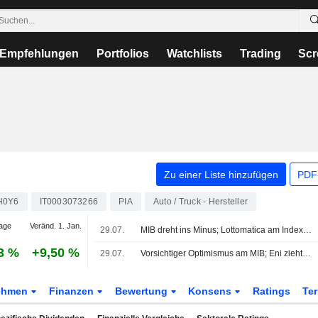
Empfehlungen
Portfolios
Watchlists
Trading
Scr
Zu einer Liste hinzufügen
PDF-
H0Y6
IT0003073266
PIA
Auto / Truck - Hersteller
age
Veränd. 1. Jan.
29.07.
MIB dreht ins Minus; Lottomatica am Indexende
3 %
+9,50 %
29.07.
Vorsichtiger Optimismus am MIB; Eni zieht die Blue Chips an
ehmen
Finanzen
Bewertung
Konsens
Ratings
Te