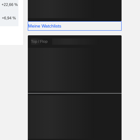
+22,66 %
10
+6,94 %
22
Meine Watchlists
Top / Flop