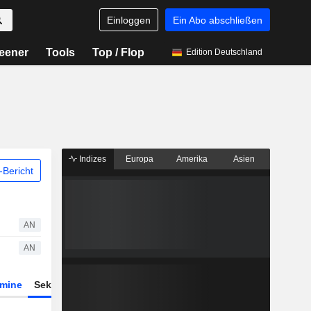
Einloggen
Ein Abo abschließen
eener
Tools
Top / Flop
Edition Deutschland
Indizes
Europa
Amerika
Asien
Bericht
AN
AN
rmine
Sektor
Derivate