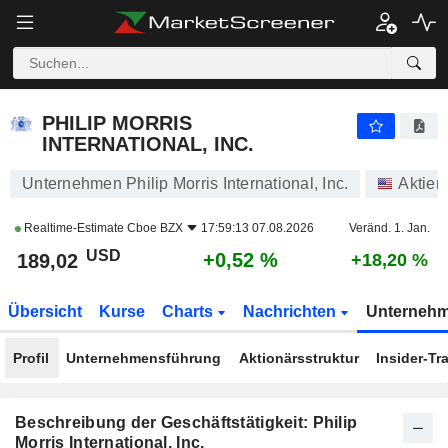
PHILIP MORRIS INTERNATIONAL, INC.
189,04
$
+0,53 %
PHILIP MORRIS
INTERNATIONAL, INC.
Unternehmen Philip Morris International, Inc.
Aktien
Realtime-Estimate
Cboe BZX
17:59:13 07.08.2026
Veränd. 1. Jan.
USD
+0,52 %
189,02
+18,20 %
Übersicht
Kurse
Charts
Nachrichten
Unterneh
Profil
Unternehmensführung
Aktionärsstruktur
Insider-Tr
Beschreibung der Geschäftstätigkeit: Philip
Morris International, Inc.