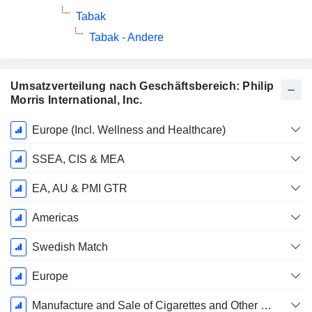
Tabak
Tabak - Andere
Umsatzverteilung nach Geschäftsbereich: Philip
Morris International, Inc.
Ende d.
Europe (Incl. Wellness and Healthcare)
Geschäftsjahres:
Dezember
SSEA, CIS & MEA
EA, AU & PMI GTR
Americas
Swedish Match
Europe
Manufacture and Sale of Cigarettes and Other Nicotine-Containing Products