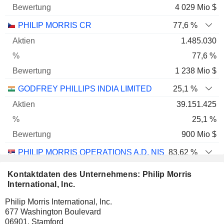
4 029 Mio $
PHILIP MORRIS CR
77,6 %
1.485.030
77,6 %
1 238 Mio $
GODFREY PHILLIPS INDIA LIMITED
25,1 %
39.151.425
25,1 %
900 Mio $
PHILIP MORRIS OPERATIONS A.D. NIS
83,62 %
5.444.025
Kontaktdaten des Unternehmens: Philip Morris
83,62 %
International, Inc.
626 Mio $
Philip Morris International, Inc.
677 Washington Boulevard
CEYLON TOBACCO COMPANY PLC
8,32 %
06901, Stamford