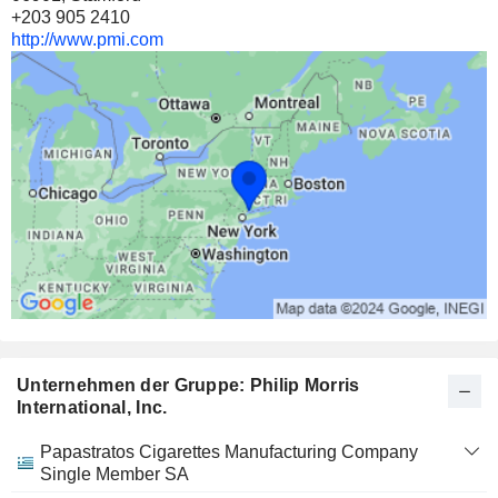
15.585.910
+203 905 2410
http://www.pmi.com
8,32 %
84 Mio $
Unternehmen der Gruppe: Philip Morris
International, Inc.
Kategorie
Papastratos Cigarettes Manufacturing Company
und
Single Member SA
Name
Branche