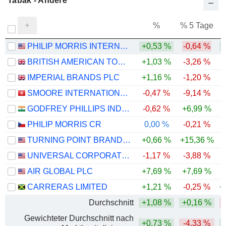
Tabak - Andere
%
% 5 Tage
%
PHILIP MORRIS INTERNATIONAL, INC.
+0,53 %
-0,64 %
+
BRITISH AMERICAN TOBACCO P.L.C.
+1,03 %
-3,26 %
IMPERIAL BRANDS PLC
+1,16 %
-1,20 %
SMOORE INTERNATIONAL HOLDINGS LIMITED
-0,47 %
-9,14 %
-
GODFREY PHILLIPS INDIA LIMITED
-0,62 %
+6,99 %
-
PHILIP MORRIS CR
0,00 %
-0,21 %
TURNING POINT BRANDS, INC.
+0,66 %
+15,36 %
UNIVERSAL CORPORATION
-1,17 %
-3,88 %
AIR GLOBAL PLC
+7,69 %
+7,69 %
-
CARRERAS LIMITED
+1,21 %
-0,25 %
+
Durchschnitt
+1,08 %
+0,16 %
Gewichteter Durchschnitt nach
+0,73 %
-4,33 %