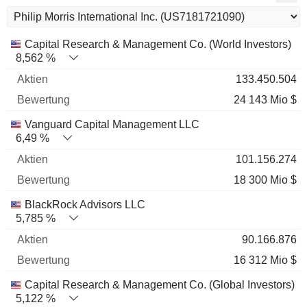
Name
Aktien
%
Bewertung
Capital Research & Management Co. (World Investors)
8,562 %
133.450.504
24 143 Mio $
Vanguard Capital Management LLC
6,49 %
101.156.274
18 300 Mio $
BlackRock Advisors LLC
5,785 %
90.166.876
16 312 Mio $
Capital Research & Management Co. (Global Investors)
5,122 %