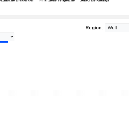
ezifische Dividenden
Finanzielle Vergleiche
Sektorale Ratings
Region: