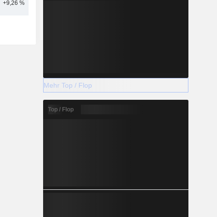
+9,26 %
24
Mehr Top / Flop
Top / Flop