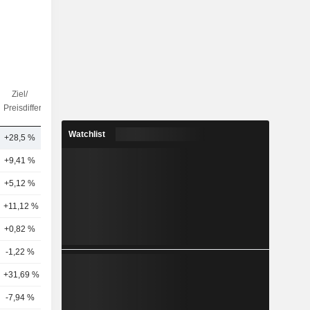
Ziel/
Anz.
Preisdifferenz
Analysten
Watchlist
+28,5 %
4
+9,41 %
26
+5,12 %
22
+11,12 %
28
+0,82 %
18
-1,22 %
21
+31,69 %
22
-7,94 %
29