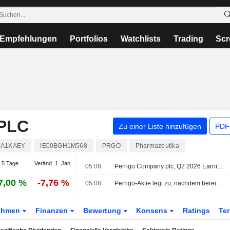
Empfehlungen
Portfolios
Watchlists
Trading
Scr
PLC
Zu einer Liste hinzufügen
PDF-
A1XAEY
IE00BGH1M568
PRGO
Pharmazeutika
 5 Tage
Veränd. 1. Jan.
05.08.
Perrigo Company plc, Q2 2026 Earnings Call, Aug 05, 2026
7,00 %
-7,76 %
05.08.
Perrigo-Aktie legt zu, nachdem bereinigter Gewinn und Umsatz im zweiten Geschäftsquartal die Erwartungen übertreffen
ehmen
Finanzen
Bewertung
Konsens
Ratings
Te