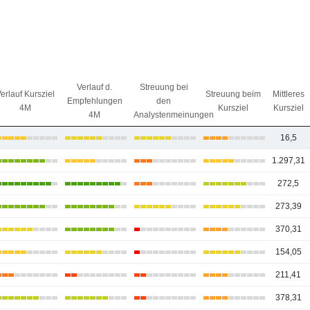
Verlauf d.
Streuung bei
erlauf Kursziel
Streuung beim
Mittleres
Empfehlungen
den
4M
Kursziel
Kursziel
4M
Analystenmeinungen
16,5
1.297,31
272,5
273,39
370,31
154,05
211,41
378,31