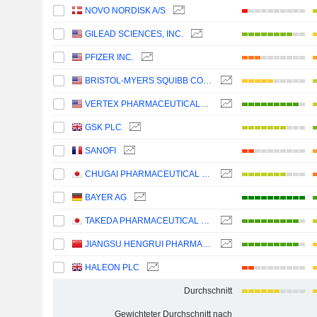
NOVO NORDISK A/S
GILEAD SCIENCES, INC.
PFIZER INC.
BRISTOL-MYERS SQUIBB COMPANY
VERTEX PHARMACEUTICALS INCORPORATED
GSK PLC
SANOFI
CHUGAI PHARMACEUTICAL CO., LTD.
BAYER AG
TAKEDA PHARMACEUTICAL COMPANY LIMITED
JIANGSU HENGRUI PHARMACEUTICALS CO.,LTD
HALEON PLC
Durchschnitt
Gewichteter Durchschnitt nach