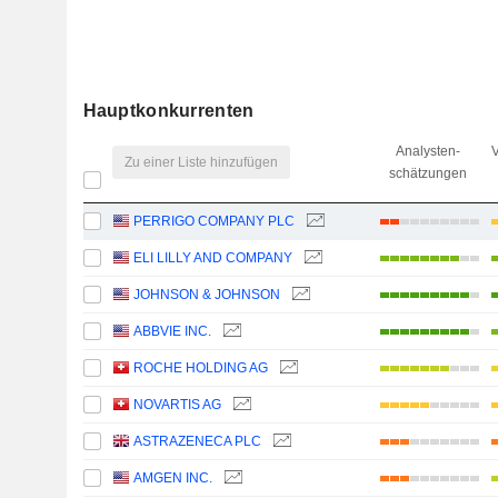
Hauptkonkurrenten
Analysten-
V
Zu einer Liste hinzufügen
schätzungen
PERRIGO COMPANY PLC
ELI LILLY AND COMPANY
JOHNSON & JOHNSON
ABBVIE INC.
ROCHE HOLDING AG
NOVARTIS AG
ASTRAZENECA PLC
AMGEN INC.