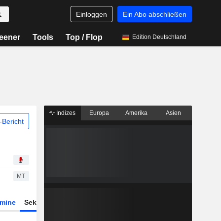
Einloggen
Ein Abo abschließen
eener
Tools
Top / Flop
Edition Deutschland
Indizes
Europa
Amerika
Asien
Bericht
MT
rmine
Sektor
Derivate
ETFs