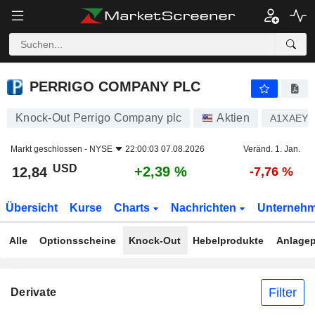
PERRIGO COMPANY PLC
12,84
$
+2,39 %
PERRIGO COMPANY PLC
Knock-Out Perrigo Company plc
Aktien
A1XAEY
Markt geschlossen -
NYSE
22:00:03 07.08.2026
Veränd. 1. Jan.
USD
+2,39 %
12,84
-7,76 %
Übersicht
Kurse
Charts
Nachrichten
Unterneh
Alle
Optionsscheine
Knock-Out
Hebelprodukte
Anlagep
Filter
Derivate