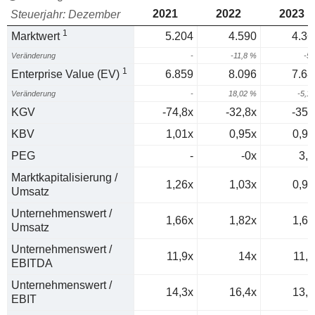
2021
2022
2023
Steuerjahr: Dezember
1
Marktwert
5.204
4.590
4.36
Veränderung
-
-11,8 %
-5
1
Enterprise Value (EV)
6.859
8.096
7.68
Veränderung
-
18,02 %
-5,1
KGV
-74,8x
-32,8x
-358
KBV
1,01x
0,95x
0,91
PEG
-
-0x
3,9
Marktkapitalisierung /
1,26x
1,03x
0,94
Umsatz
Unternehmenswert /
1,66x
1,82x
1,65
Umsatz
Unternehmenswert /
11,9x
14x
11,6
EBITDA
Unternehmenswert /
14,3x
16,4x
13,4
EBIT