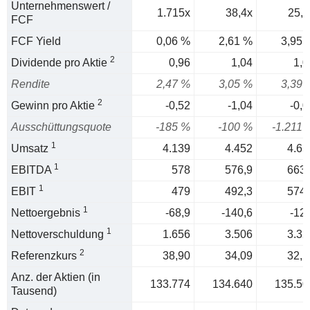
Unternehmenswert /
1.715x
38,4x
25,3
FCF
FCF Yield
0,06 %
2,61 %
3,95 
2
Dividende pro Aktie
0,96
1,04
1,0
Rendite
2,47 %
3,05 %
3,39 
2
Gewinn pro Aktie
-0,52
-1,04
-0,0
Ausschüttungsquote
-185 %
-100 %
-1.211 
1
Umsatz
4.139
4.452
4.65
1
EBITDA
578
576,9
663,
1
EBIT
479
492,3
574,
1
Nettoergebnis
-68,9
-140,6
-12,
1
Nettoverschuldung
1.656
3.506
3.32
2
Referenzkurs
38,90
34,09
32,1
Anz. der Aktien (in
133.774
134.640
135.50
Tausend)