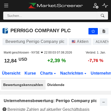
PERRIGO COMPANY PLC
12,84
$
+2,39 %
PERRIGO COMPANY PLC
Bewertung Perrigo Company plc
Aktien
A1XAEY
Markt geschlossen -
NYSE
22:00:03 07.08.2026
Veränd. 1. Jan.
USD
+2,39 %
12,84
-7,76 %
Übersicht
Kurse
Charts
Nachrichten
Unterneh
Bewertungskennzahlen
Dividende
Unternehmensbewertung: Perrigo Company plc
Bereinigte Zahlen auf aktueller Geschäftsbasis