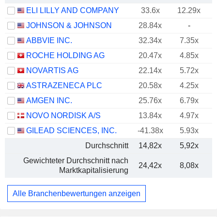
ELI LILLY AND COMPANY
33.6x
12.29x
JOHNSON & JOHNSON
28.84x
-
ABBVIE INC.
32.34x
7.35x
ROCHE HOLDING AG
20.47x
4.85x
NOVARTIS AG
22.14x
5.72x
ASTRAZENECA PLC
20.58x
4.25x
AMGEN INC.
25.76x
6.79x
NOVO NORDISK A/S
13.84x
4.97x
GILEAD SCIENCES, INC.
-41.38x
5.93x
Durchschnitt
14,82x
5,92x
Gewichteter Durchschnitt nach
24,42x
8,08x
Marktkapitalisierung
Alle Branchenbewertungen anzeigen