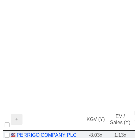
M
EV /
KGV (Y)
/
Sales (Y)
PERRIGO COMPANY PLC
-8.03x
1.13x