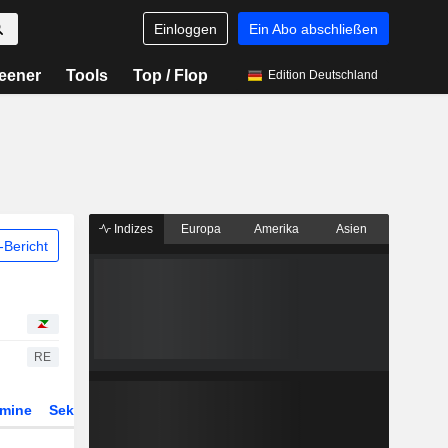
Einloggen
Ein Abo abschließen
eener
Tools
Top / Flop
Edition Deutschland
Indizes
Europa
Amerika
Asien
Bericht
RE
rmine
Sektor
Derivate
ETFs