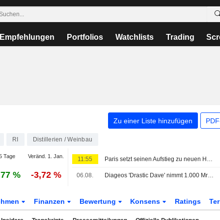
Empfehlungen
Portfolios
Watchlists
Trading
Scr
Zu einer Liste hinzufügen
PDF-
RI
Distillerien / Weinbau
5 Tage
Veränd. 1. Jan.
11:55
Paris setzt seinen Aufstieg zu neuen Höchstständen fort
,77 %
-3,72 %
06.08.
Diageos 'Drastic Dave' nimmt 1.000 Mrd. USD Kosteneinsparungen ins Visier, um schwaches Wachstum zu bekämpfen
ehmen
Finanzen
Bewertung
Konsens
Ratings
Te