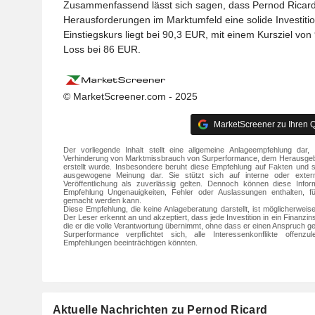
Zusammenfassend lässt sich sagen, dass Pernod Ricard t
Herausforderungen im Marktumfeld eine solide Investition
Einstiegskurs liegt bei 90,3 EUR, mit einem Kursziel v
Loss bei 86 EUR.
© MarketScreener.com - 2025
MarketScreener zu Ihren Q
Der vorliegende Inhalt stellt eine allgemeine Anlageempfehlung d
Verhinderung von Marktmissbrauch von Surperformance, dem Herausgeb
erstellt wurde. Insbesondere beruht diese Empfehlung auf Fakten und stel
ausgewogene Meinung dar. Sie stützt sich auf interne oder exter
Veröffentlichung als zuverlässig gelten. Dennoch können diese Infor
Empfehlung Ungenauigkeiten, Fehler oder Auslassungen enthalten, fü
gemacht werden kann.
Diese Empfehlung, die keine Anlageberatung darstellt, ist möglicherweise n
Der Leser erkennt an und akzeptiert, dass jede Investition in ein Finanzin
die er die volle Verantwortung übernimmt, ohne dass er einen Anspruch 
Surperformance verpflichtet sich, alle Interessenkonflikte offenzu
Empfehlungen beeinträchtigen könnten.
Aktuelle Nachrichten zu Pernod Ricard