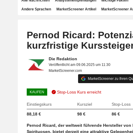
Alle Nachrichten
Analystenempfehlungen
Wichtige Fakten
Andere Sprachen
MarketScreener Artikel
MarketScreener A
Pernod Ricard: Potenzia
kurzfristige Kurssteig
Die Redaktion
Veröffentlicht am 09.06.2025 um 11:30
MarketScreener.com
MarketScreener zu Ihren Qu
Stop-Loss Kurs erreicht
KAUFEN
Einstiegskurs
Kursziel
Stop-Loss
88,18 €
98 €
86 €
Pernod Ricard, der weltweit führende Hersteller von
Spirituosen, bietet derzeit eine attraktive Gelegenheit