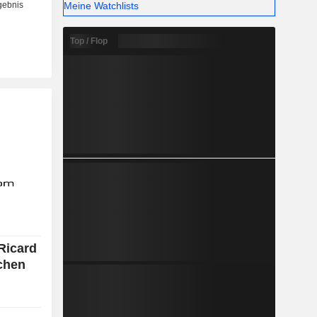
Meine Watchlists
Top / Flop
Ricard
chen