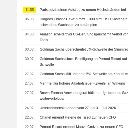
11:55
Paris setzt seinen Aufstieg zu neuen Höchstständen fort
06.08.
Diageos 'Drastic Dave' nimmt 1.000 Mrd. USD Kostenein
schwaches Wachstum zu bekämpfen
04.08.
Amazon scheitert vor US-Berufungsgericht mit Verbot von
Tools
03.08.
Goldman Sachs überschreitet 5%-Schwelle der Stimmrec
30.07.
Goldman Sachs stockt Beteiligung an Pernod Ricard auf 
Schwelle
27.07.
Goldman Sachs fällt unter die 5%-Schwelle am Kapital 
27.07.
Mehrheit für höhere Alkoholsteuer - Zweifel an Wirkung
27.07.
Brown-Forman-Verwaltungsrat hält unaufgefordertes Saze
weiterverfolgbar
24.07.
Unternehmenskalender vom 27. bis 31. Juli 2026
22.07.
Chanel ernennt Helene de Tissot zur neuen CFO
22.07.
Pernod Ricard ernennt Mauve Croizat zur neuen CFO