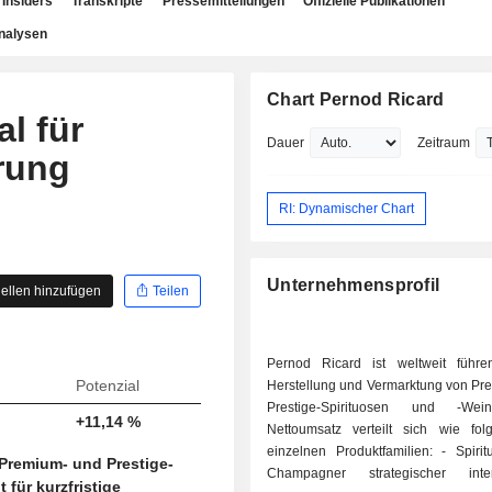
Insiders
Transkripte
Pressemitteilungen
Offizielle Publikationen
nalysen
Chart Pernod Ricard
l für
Dauer
Zeitraum
erung
RI: Dynamischer Chart
Unternehmensprofil
ellen hinzufügen
Teilen
Pernod Ricard ist weltweit führ
Potenzial
Herstellung und Vermarktung von Pr
Prestige-Spirituosen und -We
+11,14 %
Nettoumsatz verteilt sich wie fol
einzelnen Produktfamilien: - Spirituosen und
 Premium- und Prestige-
Champagner strategischer intern
 für kurzfristige