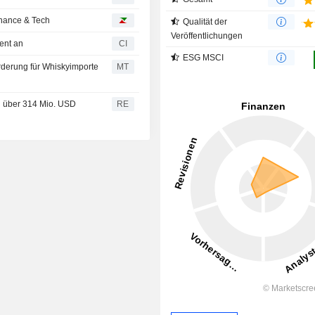
inance & Tech
Qualität der
Veröffentlichungen
ent an
CI
ESG MSCI
rderung für Whiskyimporte
MT
g über 314 Mio. USD
RE