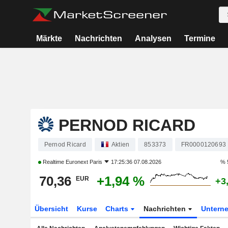
Märkte
Nachrichten
Analysen
Termine
PERNOD RICARD
Pernod Ricard
Aktien
853373
FR0000120693
Realtime
Euronext Paris
17:25:36 07.08.2026
% 
70,36
+1,94 %
EUR
+3
Übersicht
Kurse
Charts
Nachrichten
Untern