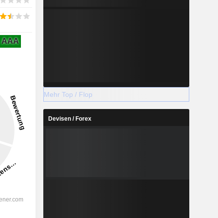
AAA
Mehr Top / Flop
Devisen / Forex