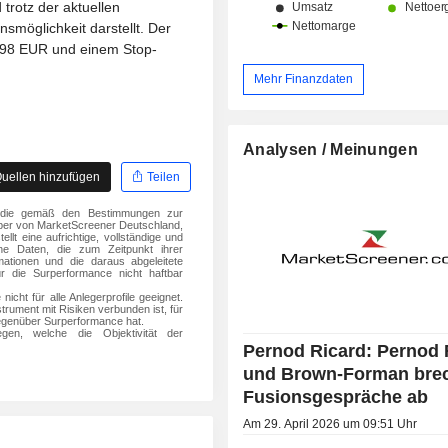
rotz der aktuellen
smöglichkeit darstellt. Der
on 98 EUR und einem Stop-
Mehr Finanzdaten
Analysen / Meinungen
uellen hinzufügen
Teilen
ar, die gemäß den Bestimmungen zur
er von MarketScreener Deutschland,
lt eine aufrichtige, vollständige und
ne Daten, die zum Zeitpunkt ihrer
mationen und die daraus abgeleitete
r die Surperformance nicht haftbar
icht für alle Anlegerprofile geeignet.
strument mit Risiken verbunden ist, für
gegenüber Surperformance hat.
legen, welche die Objektivität der
Pernod Ricard: Pernod 
und Brown-Forman bre
Fusionsgespräche ab
Am 29. April 2026 um 09:51 Uhr