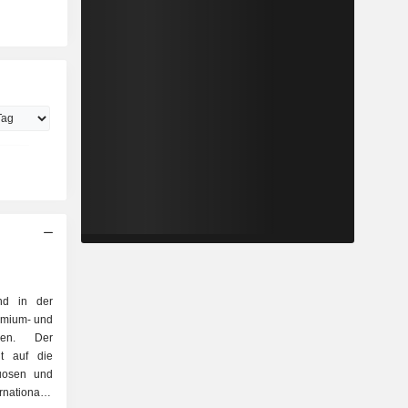
end in der
emium- und
inen. Der
gt auf die
ationaler