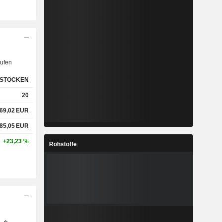
ufen
STOCKEN
20
69,02
EUR
85,05
EUR
+23,23 %
Rohstoffe