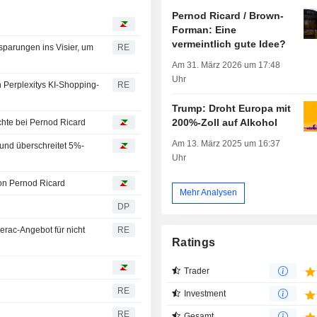
Pernod Ricard / Brown-
Forman: Eine
vermeintlich gute Idee?
sparungen ins Visier, um
RE
Am 31. März 2026 um 17:48
Uhr
 Perplexitys KI-Shopping-
RE
Trump: Droht Europa mit
200%-Zoll auf Alkohol
hte bei Pernod Ricard
Am 13. März 2025 um 16:37
und überschreitet 5%-
Uhr
von Pernod Ricard
Mehr Analysen
DP
rac-Angebot für nicht
RE
Ratings
Trader
RE
Investment
RE
Gesamt