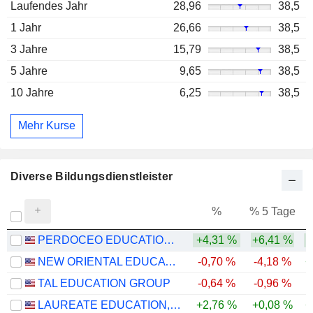
Laufendes Jahr
28,96
38,5
1 Jahr
26,66
38,5
3 Jahre
15,79
38,5
5 Jahre
9,65
38,5
10 Jahre
6,25
38,5
Mehr Kurse
Diverse Bildungsdienstleister
%
% 5 Tage
%
PERDOCEO EDUCATION CORPORATION
+4,31 %
+6,41 %
NEW ORIENTAL EDUCATION & TECHNOLOGY GROUP INC.
-0,70 %
-4,18 %
+
TAL EDUCATION GROUP
-0,64 %
-0,96 %
LAUREATE EDUCATION, INC.
+2,76 %
+0,08 %
+