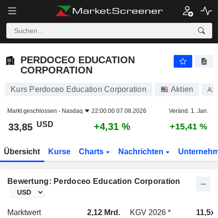
PERDOCEO EDUCATION CORPORATION
33,85
$
+4,31 %
PERDOCEO EDUCATION
CORPORATION
Kurs Perdoceo Education Corporation
Aktien
A2
Markt geschlossen -
Nasdaq
22:00:00 07.08.2026
Veränd. 1. Jan.
USD
+4,31 %
33,85
+15,41 %
Übersicht
Kurse
Charts
Nachrichten
Unterneh
Bewertung: Perdoceo Education Corporation
Marktwert
2,12 Mrd.
KGV 2026 *
11,5x