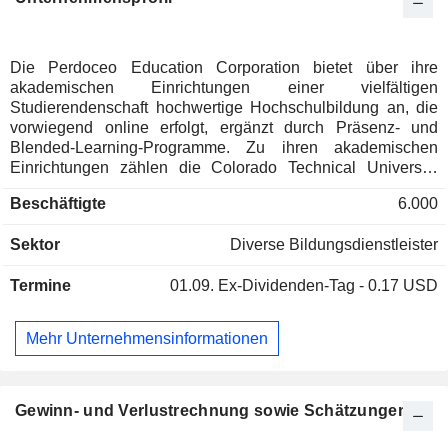
Die Perdoceo Education Corporation bietet über ihre
akademischen Einrichtungen einer vielfältigen
Studierendenschaft hochwertige Hochschulbildung an, die
vorwiegend online erfolgt, ergänzt durch Präsenz- und
Blended-Learning-Programme. Zu ihren akademischen
Einrichtungen zählen die Colorado Technical University
(CTU), das American InterContinental University System
Beschäftigte
6.000
(AIUS) und die University of St. Augustine for Health
Sciences (USAHS), die Studiengänge vom Associate- bis
Sektor
Diverse Bildungsdienstleister
zum Doktorgrad sowie nicht auf einen Abschluss
ausgerichtete Programme und Weiterbildungsangebote
Termine
01.09.
Ex-Dividenden-Tag - 0.17 USD
anbieten. Die akademischen Einrichtungen bieten den
Studierenden branchenrelevante und berufsorientierte
Studiengänge an. Die CTU bietet Studiengänge in den
Mehr Unternehmensinformationen
berufsorientierten Fachbereichen Wirtschaft und
Management, Krankenpflege, Gesundheitsmanagement,
Informatik, Ingenieurwesen, Informationssysteme und -
technologie, Cybersicherheit und Strafrecht sowie weiteren
Gewinn- und Verlustrechnung sowie Schätzungen
Bereichen an. Das AIUS bietet Studiengänge in den
berufsorientierten Fachbereichen Betriebswirtschaft,