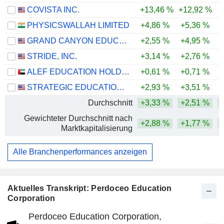
COVISTA INC.
+13,46 %
+12,92 %
+
PHYSICSWALLAH LIMITED
+4,86 %
+5,36 %
GRAND CANYON EDUCATION, INC.
+2,55 %
+4,95 %
-
STRIDE, INC.
+3,14 %
+2,76 %
-
ALEF EDUCATION HOLDING PLC
+0,61 %
+0,71 %
STRATEGIC EDUCATION, INC.
+2,93 %
+3,51 %
Durchschnitt
+3,33 %
+2,51 %
Gewichteter Durchschnitt nach
+2,88 %
+1,77 %
+
Marktkapitalisierung
Alle Branchenperformances anzeigen
Aktuelles Transkript: Perdoceo Education
Corporation
Perdoceo Education Corporation,