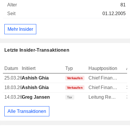
81
01.12.2005
Mehr Insider
Letzte Insider-Transaktionen
Datum
Initiiert
Typ
Hauptposition
A
25.03.26
Ashish Ghia
Chief Financial Officer (CFO)
1
Verkaufen
18.03.26
Ashish Ghia
Chief Financial Officer (CFO)
3
Verkaufen
14.03.26
Greg Jansen
Leitung Rechtsabteilung
3
Tax
Alle Transaktionen