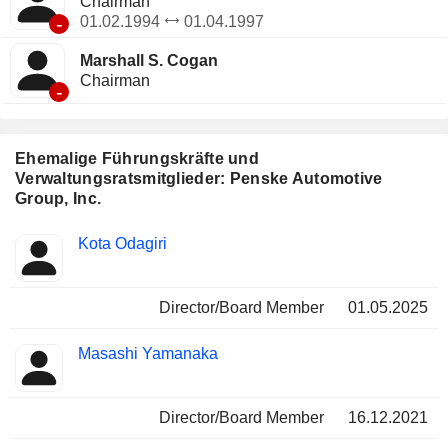
Chairman
Automobilbranche, darunter die Beteiligung an PTS und
-
01.02.1994
01.04.1997
anderen.
Marshall S. Cogan
Chairman
-
Ehemalige Führungskräfte und
Verwaltungsratsmitglieder: Penske Automotive
Group, Inc.
Besetzte
Kota Odagiri
Insider
Positionen
Director/Board Member
01.05.2025
Masashi Yamanaka
Director/Board Member
16.12.2021