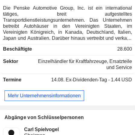
Die Penske Automotive Group, Inc. ist ein international
tätiges, breit aufgestelltes
Transportdienstleistungsunternehmen. Das Unternehmen
betreibt Autohäuser in den Vereinigten Staaten, im
Vereinigten Königreich, in Kanada, Deutschland, Italien,
Japan und Australien. Darüber hinaus vertreibt und verkauft
es Nutzfahrzeuge, Diesel- und Benzinmotoren,
Beschäftigte
28.600
Antriebssysteme sowie zugehörige Teile und
Dienstleistungen, vor allem in Australien und Neuseeland.
Sektor
Einzelhändler für Kraftfahrzeuge, Ersatzteile
Zudem hält es einen Anteil von 28,9 % an Penske
und Service
Transportation Solutions (PTS). Zu den Geschäftsbereichen
gehören der Automobil-Einzelhandel, der Einzelhandel mit
Termine
14.08.
Ex-Dividenden-Tag - 1.44 USD
Nutzfahrzeugen, Sonstiges sowie Investitionen außerhalb
der Automobilbranche. Der Geschäftsbereich Automobil-
Einzelhandel umfasst den Betrieb von Autohäusern. Der
Mehr Unternehmensinformationen
Geschäftsbereich Einzelhandel mit Nutzfahrzeugen umfasst
den Betrieb von Nutzfahrzeughändlern in den Vereinigten
Staaten und Kanada. Der Geschäftsbereich Sonstiges
umfasst den Vertrieb von Nutzfahrzeugen und
Abgänge von Schlüsselpersonen
Antriebssystemen. Der Geschäftsbereich Investitionen
außerhalb der Automobilbranche umfasst Beteiligungen
Carl Spielvogel
nach der Equity-Methode an Unternehmen außerhalb der