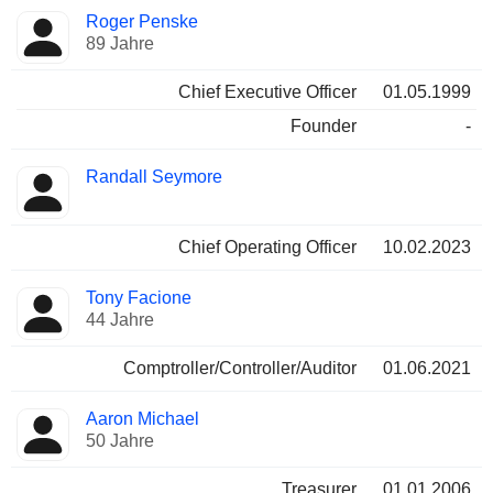
Besetzte
Roger Penske
Manager
Positionen
89 Jahre
Chief Executive Officer
01.05.1999
Founder
-
Randall Seymore
Chief Operating Officer
10.02.2023
Tony Facione
44 Jahre
Comptroller/Controller/Auditor
01.06.2021
Aaron Michael
50 Jahre
Treasurer
01.01.2006