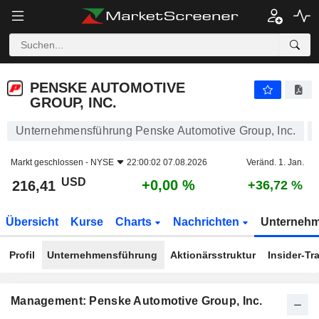
PENSKE AUTOMOTIVE GROUP, INC.
216,41
$
+0,00 %
PENSKE AUTOMOTIVE
GROUP, INC.
Unternehmensführung Penske Automotive Group, Inc.
Markt geschlossen -
NYSE
22:00:02 07.08.2026
Veränd. 1. Jan.
USD
+0,00 %
216,41
+36,72 %
Übersicht
Kurse
Charts
Nachrichten
Unterneh
Profil
Unternehmensführung
Aktionärsstruktur
Insider-Tr
Management: Penske Automotive Group, Inc.