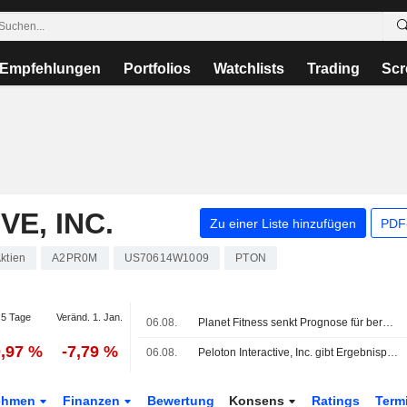
Empfehlungen
Portfolios
Watchlists
Trading
Scr
E, INC.
Zu einer Liste hinzufügen
PDF-
ktien
A2PR0M
US70614W1009
PTON
5 Tage
Veränd. 1. Jan.
06.08.
Planet Fitness senkt Prognose für bereinigtes Ergebnis; Peloton mit verhaltener Umsatzprognose
0,97 %
-7,79 %
06.08.
Peloton Interactive, Inc. gibt Ergebnisprognose für das erste Quartal und das Gesamtjahr 2027 ab
ehmen
Finanzen
Bewertung
Konsens
Ratings
Term