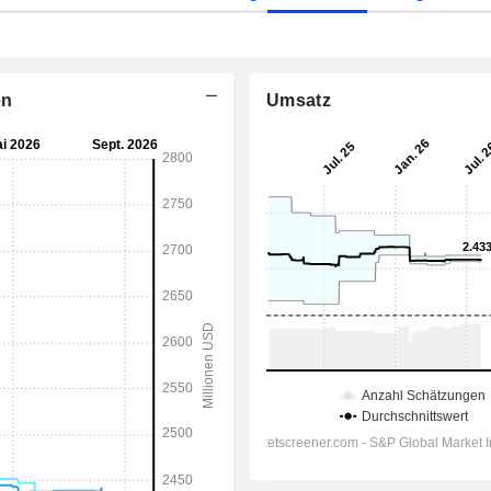
en
Umsatz