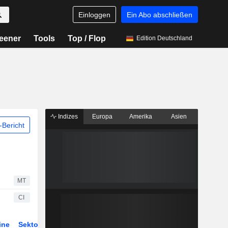
Einloggen
Ein Abo abschließen
eener
Tools
Top / Flop
Edition Deutschland
Indizes
Europa
Amerika
Asien
Bericht
MT
CI
ine
Sektor
Derivate
ETFs