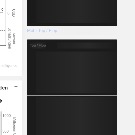
Mehr Top / Flop
Top / Flop
lden