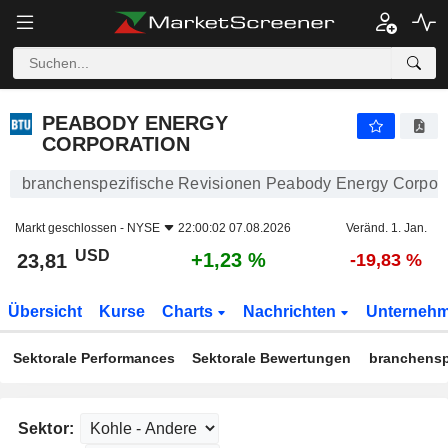
PEABODY ENERGY CORPORATION
23,81
$
+1,23 %
PEABODY ENERGY
CORPORATION
branchenspezifische Revisionen Peabody Energy Corpora
Markt geschlossen -
NYSE
22:00:02 07.08.2026
Veränd. 1. Jan.
USD
+1,23 %
23,81
-19,83 %
Übersicht
Kurse
Charts
Nachrichten
Unterneh
Sektorale Performances
Sektorale Bewertungen
branchensp
Sektor: