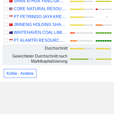
SHAN XI HUA YANG GROUP NEW ENERGY CO.,LTD.
CORE NATURAL RESOURCES, INC.
PT PETRINDO JAYA KREASI TBK
-
JINNENG HOLDING SHANXI COAL INDUSTRY CO.,LTD.
WHITEHAVEN COAL LIMITED
PT ALAMTRI RESOURCES INDONESIA TBK
Durchschnitt
Gewichteter Durchschnitt nach
Marktkapitalisierung
Kohle - Andere