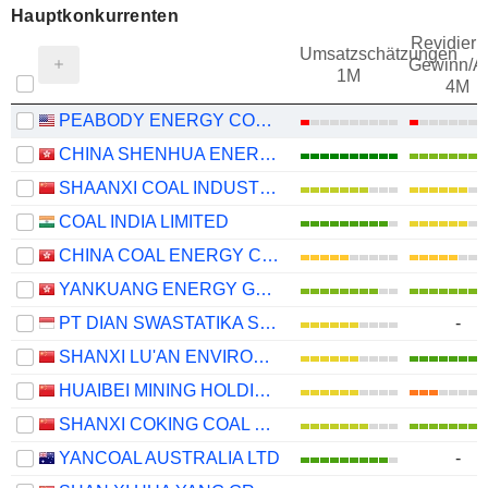
Hauptkonkurrenten
Revidieru
Umsatzschätzungen
Gewinn/Ak
1M
4M
PEABODY ENERGY CORPORATION
CHINA SHENHUA ENERGY COMPANY LIMITED
SHAANXI COAL INDUSTRY COMPANY LIMITED
COAL INDIA LIMITED
CHINA COAL ENERGY COMPANY LIMITED
YANKUANG ENERGY GROUP COMPANY LIMITED
PT DIAN SWASTATIKA SENTOSA TBK
-
SHANXI LU'AN ENVIRONMENTAL ENERGY DEVELOPMENT CO., LTD.
HUAIBEI MINING HOLDINGS CO.,LTD.
SHANXI COKING COAL ENERGY GROUP CO., LTD.
YANCOAL AUSTRALIA LTD
-