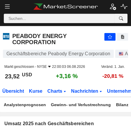
PEABODY ENERGY CORPORATION
23,52
$
+3,16 %
PEABODY ENERGY
CORPORATION
Geschäftsbereiche Peabody Energy Corporation
Ak
Markt geschlossen -
NYSE
22:00:03 06.08.2026
Veränd. 1. Jan.
USD
+3,16 %
23,52
-20,81 %
Übersicht
Kurse
Charts
Nachrichten
Unterneh
Analystenprognosen
Gewinn- und Verlustrechnung
Bilanz
Umsatz 2025 nach Geschäftsbereichen