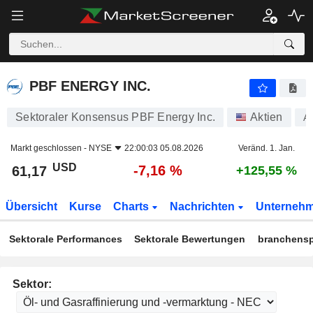
PBF ENERGY INC.
61,17
$
-7,16 %
PBF ENERGY INC.
Sektoraler Konsensus PBF Energy Inc.
Aktien
A
Markt geschlossen -
NYSE
22:00:03 05.08.2026
Veränd. 1. Jan.
USD
-7,16 %
61,17
+125,55 %
Übersicht
Kurse
Charts
Nachrichten
Unterneh
Sektorale Performances
Sektorale Bewertungen
branchensp
Sektor: