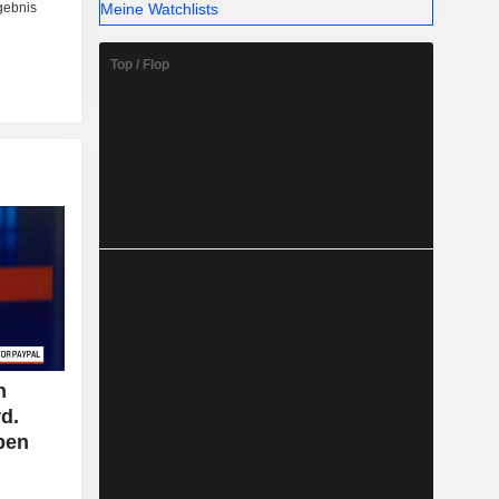
Meine Watchlists
Top / Flop
n
d.
ben