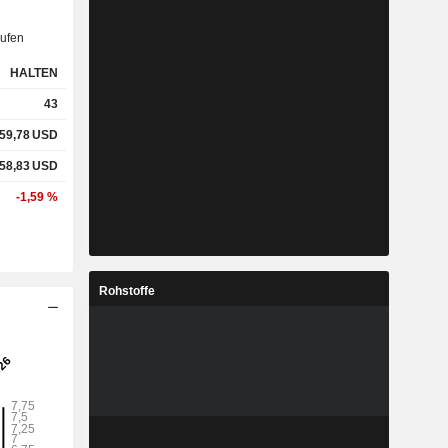
ufen
HALTEN
43
59,78
USD
58,83
USD
-1,59 %
Rohstoffe