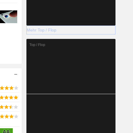
Mehr Top / Flop
Top / Flop
AA