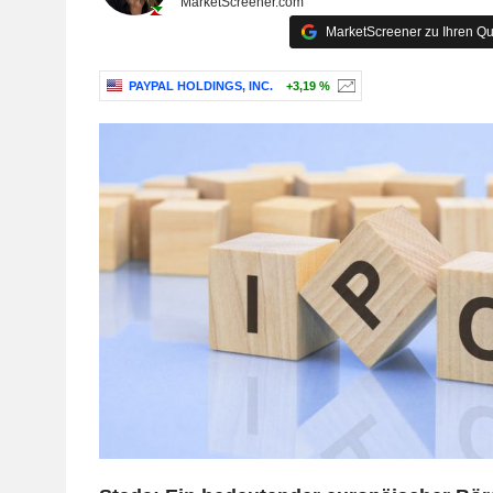
MarketScreener.com
MarketScreener zu Ihren Qu
PAYPAL HOLDINGS, INC.
+3,19 %