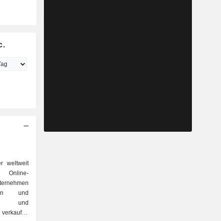
c.
r weltweit
Online-
ernehmen
onen und
ren und
 verkaufen