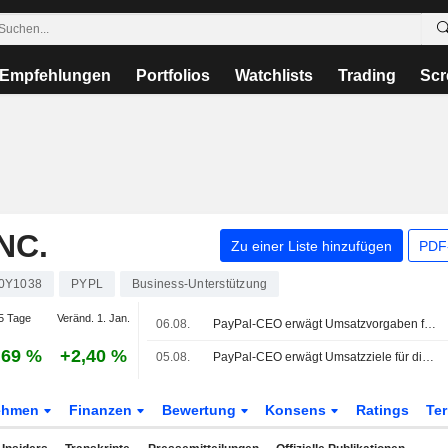
Empfehlungen
Portfolios
Watchlists
Trading
Scr
NC.
Zu einer Liste hinzufügen
PDF-
0Y1038
PYPL
Business-Unterstützung
5 Tage
Veränd. 1. Jan.
06.08.
PayPal-CEO erwägt Umsatzvorgaben für drei Hauptbereiche
,69 %
+2,40 %
05.08.
PayPal-CEO erwägt Umsatzziele für die drei wichtigsten Geschäftsbereiche
ehmen
Finanzen
Bewertung
Konsens
Ratings
Te