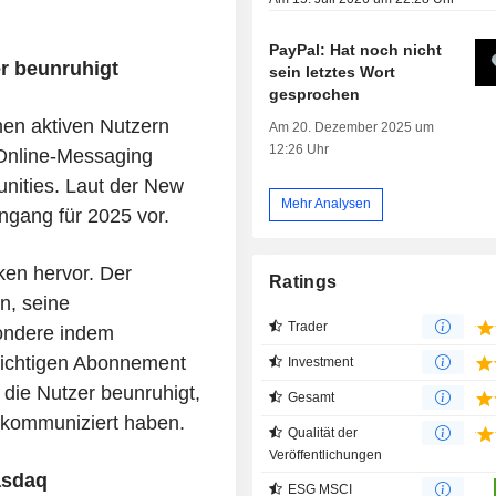
PayPal: Hat noch nicht
r beunruhigt
sein letztes Wort
gesprochen
onen aktiven Nutzern
Am 20. Dezember 2025 um
12:26 Uhr
 Online-Messaging
nities. Laut der New
Mehr Analysen
engang für 2025 vor.
ken hervor. Der
Ratings
n, seine
Trader
sondere indem
lichtigen Abonnement
Investment
 die Nutzer beunruhigt,
Gesamt
 kommuniziert haben.
Qualität der
Veröffentlichungen
asdaq
ESG MSCI