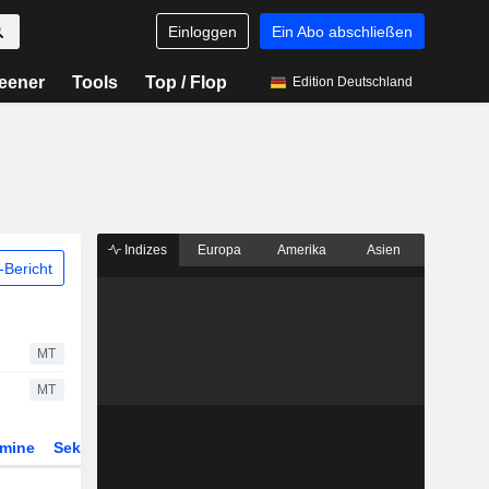
Einloggen
Ein Abo abschließen
eener
Tools
Top / Flop
Edition Deutschland
Indizes
Europa
Amerika
Asien
Bericht
MT
MT
rmine
Sektor
Derivate
ETFs