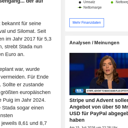
engang... der auf
bekannt für seine
Mehr Finanzdaten
al und Silomat. Seit
n im Jahr 2017 für 5,3
Analysen / Meinungen
, strebt Stada nun
en Euro an.
eplant war, wurde
u vermeiden. Für Ende
 Sollte er zustande
 größten europäischen
 Puig im Jahr 2024.
Stripe und Advent solle
Angebot von über 50 Mr
e Stada sogar einen
USD für PayPal abgege
insten
haben
 jeweils 8,61 und 8,7
Am 15. Juli 2026 um 22:28 Uhr