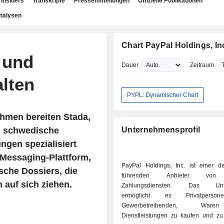
Insiders
Transkripte
Pressemitteilungen
Offizielle Publikationen
nalysen
Chart PayPal Holdings, In
 und
Dauer
Zeitraum
lten
PYPL: Dynamischer Chart
hmen bereiten Stada,
s schwedische
Unternehmensprofil
ngen spezialisiert
e Messaging-Plattform,
PayPal Holdings, Inc. ist einer de
ische Dossiers, die
führenden Anbieter von 
 auf sich ziehen.
Zahlungsdiensten. Das Unt
ermöglicht es Privatpers
Gewerbetreibenden, Wa
Dienstleistungen zu kaufen und zu