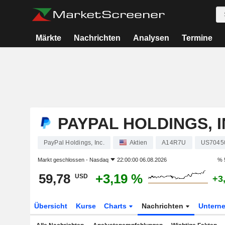
Märkte
Nachrichten
Analysen
Termine
PAYPAL HOLDINGS, I
PayPal Holdings, Inc.
Aktien
A14R7U
US7045
Markt geschlossen -
Nasdaq
22:00:00 06.08.2026
% 
59,78
+3,19 %
USD
+3
Übersicht
Kurse
Charts
Nachrichten
Untern