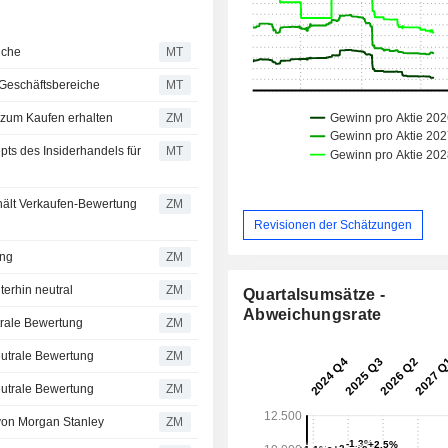
iche
MT
 Geschäftsbereiche
MT
 Davidson zum Kaufen erhalten
ZM
ts des Insiderhandels für
MT
ZM
Revisionen der Schätzungen
tzung
ZM
ung weiterhin neutral
ZM
Quartalsumsätze -
Abweichungsrate
seine neutrale Bewertung
ZM
t seine neutrale Bewertung
ZM
t seine neutrale Bewertung
ZM
Bewertung von Morgan Stanley
ZM