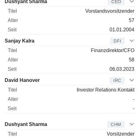
Manager
Titel
Alter
Seit
Dushyant Sharma
CEO
Vorstandsvorsitzender
57
01.01.2004
Sanjay Kalra
DFI
Finanzdirektor/CFO
58
06.03.2023
David Hanover
IRC
Investor Relations Kontakt
-
-
Verwaltungsratsmitglied
Titel
Alter
Seit
Dushyant Sharma
CHM
Vorsitzender