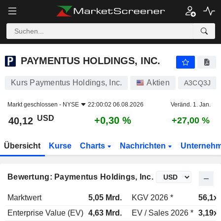
PAYMENTUS HOLDINGS, INC.
40,12
$
+0,30 %
PAYMENTUS HOLDINGS, INC.
Kurs Paymentus Holdings, Inc.
Aktien
A3CQ3J
Markt geschlossen -
NYSE
22:00:02 06.08.2026
Veränd. 1. Jan.
USD
+0,30 %
40,12
+27,00 %
Übersicht
Kurse
Charts
Nachrichten
Unterneh
Bewertung: Paymentus Holdings, Inc.
Marktwert
5,05 Mrd.
KGV 2026 *
56,1x
Enterprise Value (EV)
4,63 Mrd.
EV / Sales 2026 *
3,19x