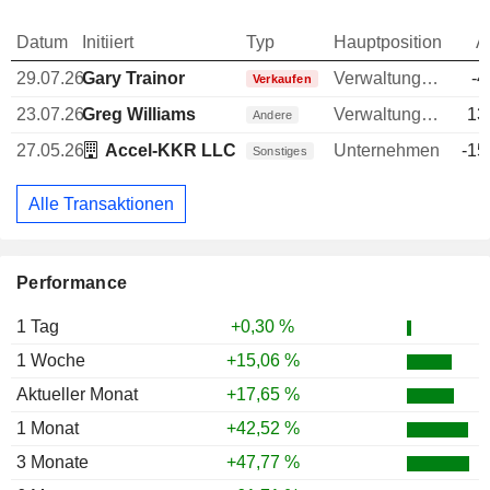
Datum
Initiiert
Typ
Hauptposition
A
29.07.26
Gary Trainor
Verwaltungsratsmitglied
-4
Verkaufen
23.07.26
Greg Williams
Verwaltungsratsmitglied
13
Andere
27.05.26
Accel-KKR LLC
Unternehmen
-15
Sonstiges
Alle Transaktionen
Performance
1 Tag
+0,30 %
1 Woche
+15,06 %
Aktueller Monat
+17,65 %
1 Monat
+42,52 %
3 Monate
+47,77 %