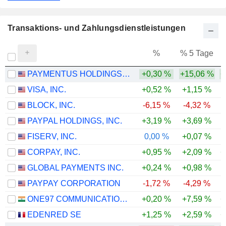
Transaktions- und Zahlungsdienstleistungen
%
% 5 Tage
%
PAYMENTUS HOLDINGS, INC.
+0,30 %
+15,06 %
+
VISA, INC.
+0,52 %
+1,15 %
BLOCK, INC.
-6,15 %
-4,32 %
PAYPAL HOLDINGS, INC.
+3,19 %
+3,69 %
-
FISERV, INC.
0,00 %
+0,07 %
-
CORPAY, INC.
+0,95 %
+2,09 %
+
GLOBAL PAYMENTS INC.
+0,24 %
+0,98 %
PAYPAY CORPORATION
-1,72 %
-4,29 %
ONE97 COMMUNICATIONS LIMITED
+0,20 %
+7,59 %
+
EDENRED SE
+1,25 %
+2,59 %
+