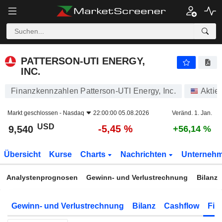
PATTERSON-UTI ENERGY, INC.
9,540
$
-5,45 %
PATTERSON-UTI ENERGY,
INC.
Finanzkennzahlen Patterson-UTI Energy, Inc.
Aktie
Markt geschlossen -
Nasdaq
22:00:00 05.08.2026
Veränd. 1. Jan.
USD
-5,45 %
9,540
+56,14 %
Übersicht
Kurse
Charts
Nachrichten
Unterneh
Analystenprognosen
Gewinn- und Verlustrechnung
Bilanz
Gewinn- und Verlustrechnung
Bilanz
Cashflow
Fin