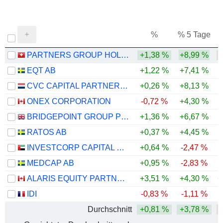
%
% 5 Tage
%
PARTNERS GROUP HOLDING AG
+1,38 %
+8,99 %
-
EQT AB
+1,22 %
+7,41 %
CVC CAPITAL PARTNERS PLC
+0,26 %
+8,13 %
ONEX CORPORATION
-0,72 %
+4,30 %
BRIDGEPOINT GROUP PLC
+1,36 %
+6,67 %
RATOS AB
+0,37 %
+4,45 %
INVESTCORP CAPITAL PLC
+0,64 %
-2,47 %
MEDCAP AB
+0,95 %
-2,83 %
-
ALARIS EQUITY PARTNERS INCOME TRUST
+3,51 %
+4,30 %
+
IDI
-0,83 %
-1,11 %
Durchschnitt
+0,81 %
+3,78 %