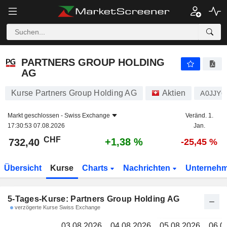
PARTNERS GROUP HOLDING AG
732,40
CH
PARTNERS GROUP HOLDING
AG
Kurse Partners Group Holding AG
Aktien
A0JJY6
Markt geschlossen -
Swiss Exchange
Veränd. 1.
17:30:53 07.08.2026
Jan.
CHF
+1,38 %
732,40
-25,45 %
Übersicht
Kurse
Charts
Nachrichten
Unterneh
5-Tages-Kurse: Partners Group Holding AG
verzögerte Kurse Swiss Exchange
03.08.2026
04.08.2026
05.08.2026
06.0