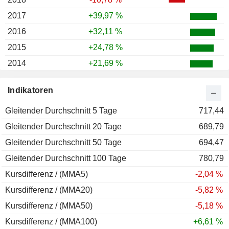
2017
+39,97 %
2016
+32,11 %
2015
+24,78 %
2014
+21,69 %
2013
+12,64 %
Indikatoren
2012
+28,86 %
Gleitender Durchschnitt 5 Tage
2011
-7,61 %
717,44
Gleitender Durchschnitt 20 Tage
2010
+35,83 %
689,79
Gleitender Durchschnitt 50 Tage
2009
+74,13 %
694,47
Gleitender Durchschnitt 100 Tage
2008
-50,66 %
780,79
Kursdifferenz / (MMA5)
2007
+3,40 %
-2,04 %
Kursdifferenz / (MMA20)
2006
+75,00 %
-5,82 %
Kursdifferenz / (MMA50)
-5,18 %
Kursdifferenz / (MMA100)
+6,61 %