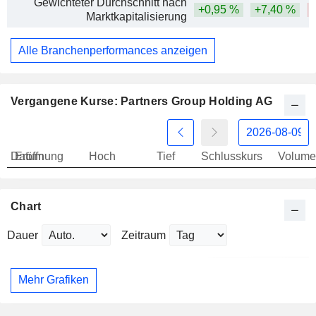
Gewichteter Durchschnitt nach
+0,95 %
+7,40 %
Marktkapitalisierung
Alle Branchenperformances anzeigen
Vergangene Kurse: Partners Group Holding AG
Datum
Eröffnung
Hoch
Tief
Schlusskurs
Volume
Chart
Dauer
Zeitraum
Mehr Grafiken