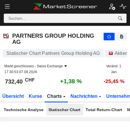
PARTNERS GROUP HOLDING AG
732,40
CHF
+1,38 %
PARTNERS GROUP HOLDING
AG
Statischer Chart Partners Group Holding AG
Aktien
Markt geschlossen -
Swiss Exchange
Veränd. 1.
17:30:53 07.08.2026
Jan.
CHF
+1,38 %
732,40
-25,45 %
Übersicht
Kurse
Charts
Nachrichten
Unterneh
Technische Analyse
Statischer Chart
Total Return-Chart
N