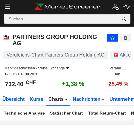
PARTNERS GROUP HOLDING AG
732,40
CHF
+1,38 %
PARTNERS GROUP HOLDING
AG
Vergleichs-Chart Partners Group Holding AG
Aktien
Markt geschlossen -
Swiss Exchange
Veränd. 1.
17:30:53 07.08.2026
Jan.
CHF
+1,38 %
732,40
-25,45 %
Übersicht
Kurse
Charts
Nachrichten
Unterneh
Technische Analyse
Statischer Chart
Total Return-Chart
N