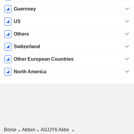
Geschäftsjahres:
Dezember
Guernsey
US
Others
Switzerland
Other European Countries
North America
Börse
Aktien
A0JJY6 Aktie