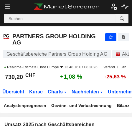
PARTNERS GROUP HOLDING AG
730,20
CHF
+1,08 %
PARTNERS GROUP HOLDING
AG
Geschäftsbereiche Partners Group Holding AG
Akti
Realtime-Estimate
Cboe Europe
13:48:16 07.08.2026
Veränd. 1. Jan.
CHF
+1,08 %
730,20
-25,63 %
Übersicht
Kurse
Charts
Nachrichten
Unterneh
Analystenprognosen
Gewinn- und Verlustrechnung
Bilanz
Umsatz 2025 nach Geschäftsbereichen