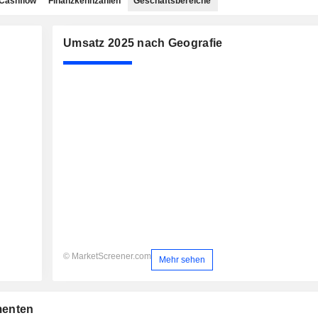
Cashflow
Finanzkennzahlen
Geschäftsbereiche
Umsatz 2025 nach Geografie
© MarketScreener.com
Mehr sehen
menten