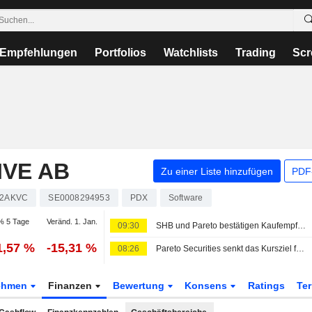
Empfehlungen
Portfolios
Watchlists
Trading
Scr
IVE AB
Zu einer Liste hinzufügen
PDF-
2AKVC
SE0008294953
PDX
Software
% 5 Tage
Veränd. 1. Jan.
09:30
SHB und Pareto bestätigen Kaufempfehlung für Paradox nach dem Bericht
1,57 %
-15,31 %
08:26
Pareto Securities senkt das Kursziel für Paradox auf 155 Kronen (160) und bekräftigt Kaufempfehlung
ehmen
Finanzen
Bewertung
Konsens
Ratings
Te