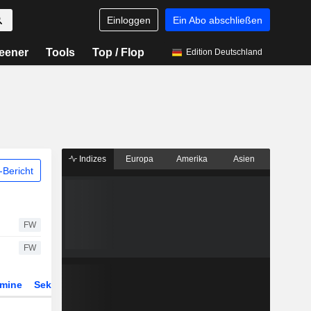
Einloggen
Ein Abo abschließen
eener
Tools
Top / Flop
Edition Deutschland
Indizes
Europa
Amerika
Asien
Bericht
FW
FW
rmine
Sektor
Derivate
ETFs