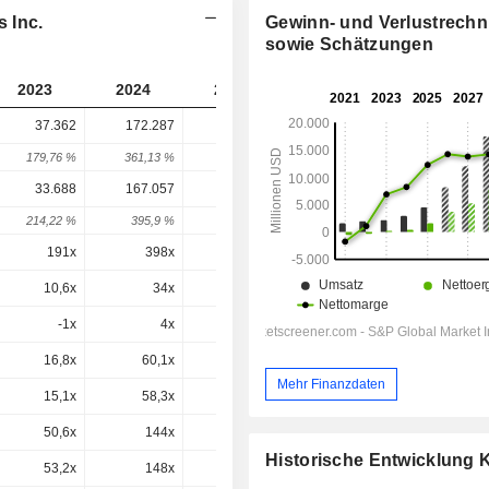
 Inc.
Gewinn- und Verlustrech
sowie Schätzungen
2023
2024
2025
2026
2027
37.362
172.287
423.656
413.350
-
179,76 %
361,13 %
145,9 %
-2,43 %
-
33.688
167.057
416.479
401.345
394.298
214,22 %
395,9 %
149,3 %
-3,63 %
-1,76 %
191x
398x
282x
115x
83,6x
10,6x
34x
57x
33,7x
22,2x
-1x
4x
1x
1x
2,2x
16,8x
60,1x
94,7x
50,6x
34,3x
Mehr Finanzdaten
15,1x
58,3x
93,1x
49,1x
32,7x
50,6x
144x
183x
79,6x
52x
Historische Entwicklung
53,2x
148x
185x
81,4x
53,7x