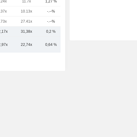
.24x
11.7x
1,27 %
34,05 Mrd.
.37x
10.13x
-.--%
30,64 Mrd.
.73x
27.41x
-.--%
36,62 Mrd.
2,17x
31,38x
0,2 %
460 Mrd.
2,97x
22,74x
0,64 %