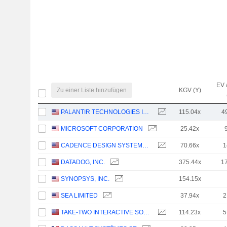
EV 
Zu einer Liste hinzufügen
KGV (Y)
PALANTIR TECHNOLOGIES INC.
115.04x
4
MICROSOFT CORPORATION
25.42x
CADENCE DESIGN SYSTEMS, INC.
70.66x
1
DATADOG, INC.
375.44x
1
SYNOPSYS, INC.
154.15x
SEA LIMITED
37.94x
2
TAKE-TWO INTERACTIVE SOFTWARE, INC.
114.23x
5