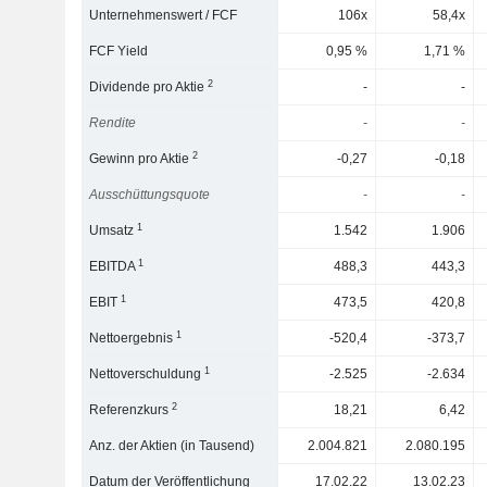
Unternehmenswert / FCF
106x
58,4x
FCF Yield
0,95 %
1,71 %
2
Dividende pro Aktie
-
-
Rendite
-
-
2
Gewinn pro Aktie
-0,27
-0,18
Ausschüttungsquote
-
-
1
Umsatz
1.542
1.906
1
EBITDA
488,3
443,3
1
EBIT
473,5
420,8
1
Nettoergebnis
-520,4
-373,7
1
Nettoverschuldung
-2.525
-2.634
2
Referenzkurs
18,21
6,42
Anz. der Aktien (in Tausend)
2.004.821
2.080.195
Datum der Veröffentlichung
17.02.22
13.02.23