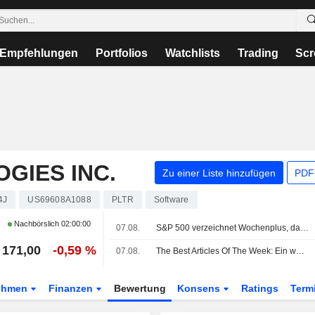
Empfehlungen
Portfolios
Watchlists
Trading
Scr
GIES INC.
Zu einer Liste hinzufügen
PDF-
4J
US69608A1088
PLTR
Software
Nachbörslich
02:00:00
07.08.
S&P 500 verzeichnet Wochenplus, da Tech-Giganten kräftig zulegen
171,00
-0,59 %
07.08.
The Best Articles Of The Week: Ein wenig Fußball, viel KI und eine Prise Verschwörungsdenken
ehmen
Finanzen
Bewertung
Konsens
Ratings
Term