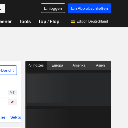
Einloggen
Ein Abo abschließen
eener
Tools
Top / Flop
Edition Deutschland
Indizes
Europa
Amerika
Asien
Bericht
MT
ine
Sektor
Derivate
ETFs