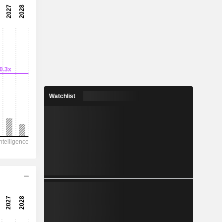
39,3x
2,55 %
-
-
3,024
-
Watchlist
17.440
11.549
10.945
8.018
-28.844
172,01
-
-