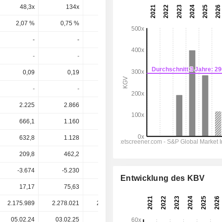
48,3x
134x
183x
86,8x
57,1x
2,07 %
0,75 %
0,55 %
1,15 %
1,75 %
-
-
-
-
-
-
-
-
-
-
0,09
0,19
0,63
1,495
2,058
-
-
-
-
-
2.225
2.866
4.475
8.173
12.049
666,1
1.160
2.280
5.045
7.587
632,8
1.128
2.254
4.930
7.342
209,8
462,2
1.625
3.769
5.288
-3.674
-5.230
-7.177
-12.005
-19.052
Entwicklung des KBV
17,17
75,63
177,75
172,01
172,01
2.175.989
2.278.021
2.383.436
2.403.058
-
05.02.24
03.02.25
02.02.26
-
-