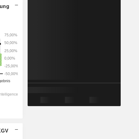
nung
2028
-
-
384.506
-2,48 %
56,9x
15x
1,2x
23,7x
22x
33,3x
 KGV
35,1x