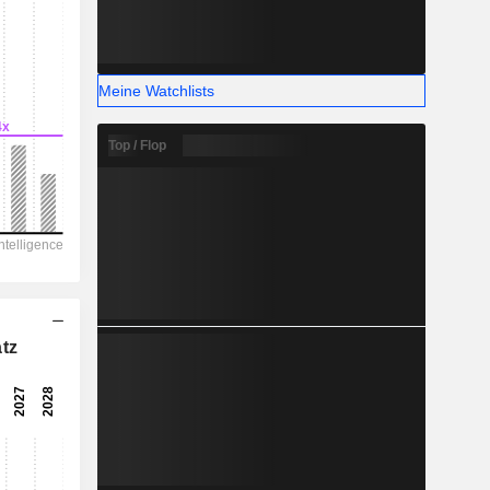
Meine Watchlists
Top / Flop
tz