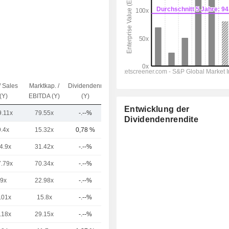
/ Sales
Marktkap. /
Dividendenrendite
Kap.($)
(Y)
EBITDA (Y)
(Y)
Entwicklung der
9.11x
79.55x
-.--%
413 Mrd.
Dividendenrendite
9.4x
15.32x
0,78 %
3.713 Mrd.
4.9x
31.42x
-.--%
93,42 Mrd.
7.79x
70.34x
-.--%
84 Mrd.
9x
22.98x
-.--%
79,65 Mrd.
.01x
15.8x
-.--%
69,47 Mrd.
.18x
29.15x
-.--%
46,09 Mrd.