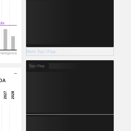
Mehr Top / Flop
Top / Flop
TDA