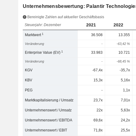
Unternehmensbewertung: Palantir Technologies
Bereinigte Zahlen auf aktueller Geschäftsbasis
2021
2022
Steuerjahr: Dezember
1
Marktwert
36.508
13.355
Veränderung
-
-63,42 %
1
Enterprise Value (EV)
33.983
10.721
Veränderung
-
-68,45 %
KGV
-67,4x
-35,7x
KBV
15,3x
5,16x
PEG
-
1,1x
Marktkapitalisierung / Umsatz
23,7x
7,01x
Unternehmenswert / Umsatz
22x
5,63x
Unternehmenswert / EBITDA
69,6x
24,2x
Unternehmenswert / EBIT
71,8x
25,5x