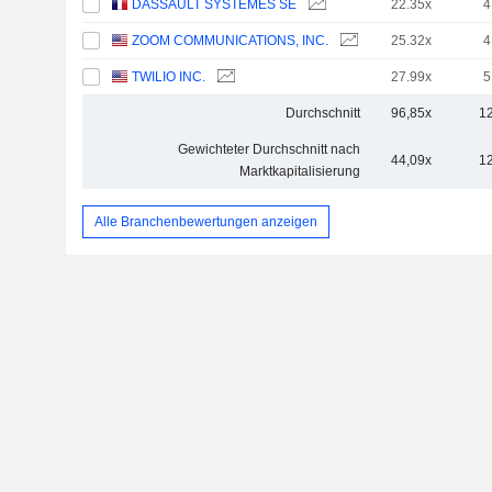
DASSAULT SYSTÈMES SE
22.35x
4
ZOOM COMMUNICATIONS, INC.
25.32x
4
TWILIO INC.
27.99x
5
Durchschnitt
96,85x
1
Gewichteter Durchschnitt nach
44,09x
1
Marktkapitalisierung
Alle Branchenbewertungen anzeigen