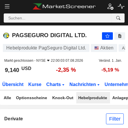
PAGSEGURO DIGITAL LTD.
9,140
$
-2,35 %
PAGSEGURO DIGITAL LTD.
Hebelprodukte PagSeguro Digital Ltd.
Aktien
A2
Markt geschlossen -
NYSE
22:00:03 07.08.2026
Veränd. 1. Jan.
USD
-2,35 %
9,140
-5,19 %
Übersicht
Kurse
Charts
Nachrichten
Unterneh
Alle
Optionsscheine
Knock-Out
Hebelprodukte
Anlagep
Filter
Derivate