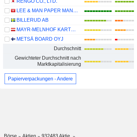
RENGO CO., LTD.
LEE & MAN PAPER MANUFACTURING LIMITED
BILLERUD AB
MAYR-MELNHOF KARTON AG
METSÄ BOARD OYJ
Durchschnitt
Gewichteter Durchschnitt nach
Marktkapitalisierung
Papierverpackungen - Andere
Börse
Aktien
932483 Aktie