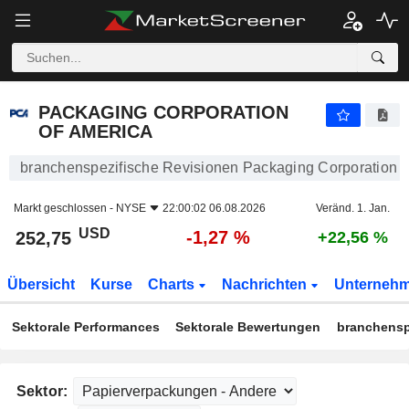
PACKAGING CORPORATION OF AMERICA
252,75
$
-1,27 %
PACKAGING CORPORATION
OF AMERICA
branchenspezifische Revisionen Packaging Corporation o
Markt geschlossen -
NYSE
22:00:02 06.08.2026
Veränd. 1. Jan.
USD
-1,27 %
252,75
+22,56 %
Übersicht
Kurse
Charts
Nachrichten
Unterneh
Sektorale Performances
Sektorale Bewertungen
branchensp
Sektor: