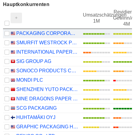
Hauptkonkurrenten
Revidieru
Umsatzschätzungen
Gewinn/Ak
1M
4M
PACKAGING CORPORATION OF AMERICA
SMURFIT WESTROCK PLC
INTERNATIONAL PAPER COMPANY
SIG GROUP AG
SONOCO PRODUCTS COMPANY
MONDI PLC
SHENZHEN YUTO PACKAGING TECHNOLOGY CO., LTD.
NINE DRAGONS PAPER (HOLDINGS) LIMITED
SCG PACKAGING
HUHTAMÄKI OYJ
GRAPHIC PACKAGING HOLDING COMPANY