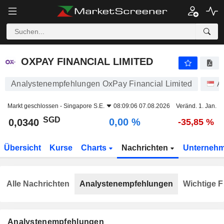
OXPAY FINANCIAL LIMITED
0,0340
$
0,00 %
OXPAY FINANCIAL LIMITED
Analystenempfehlungen OxPay Financial Limited
A
Markt geschlossen -
Singapore S.E.
08:09:06 07.08.2026
Veränd. 1. Jan.
SGD
0,00 %
0,0340
-35,85 %
Übersicht
Kurse
Charts
Nachrichten
Unterneh
Alle Nachrichten
Analystenempfehlungen
Wichtige F
Analystenempfehlungen