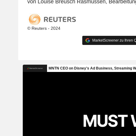
von Louise Breusch Rasmussen, Bearbeitung 
© Reuters - 2024
MarketScreener zu Ihren Q