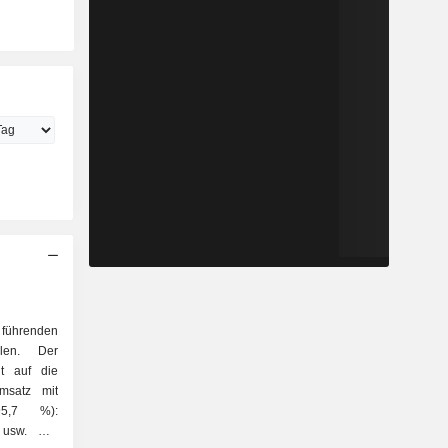
t führenden
hlen. Der
gt auf die
95,7 %):
l usw. Der