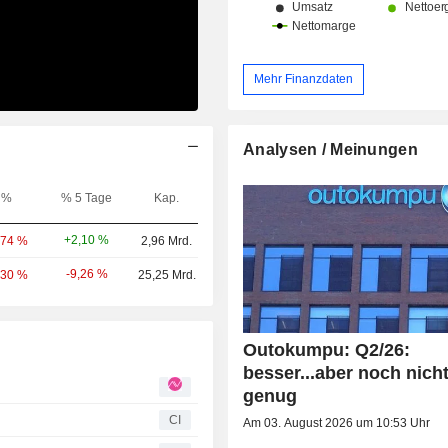
Mehr Finanzdaten
Analysen / Meinungen
%
% 5 Tage
Kap.
+2,10 %
,74 %
2,96 Mrd.
-9,26 %
,30 %
25,25 Mrd.
Outokumpu: Q2/26:
besser...aber noch nich
genug
CI
Am 03. August 2026 um 10:53 Uhr