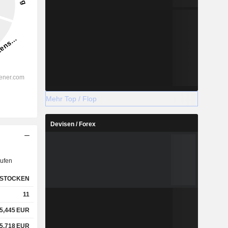
Mehr Top / Flop
Devisen / Forex
ufen
STOCKEN
11
5,445
EUR
5,718
EUR