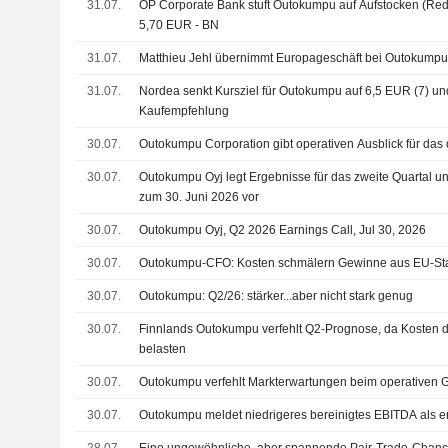
31.07.
OP Corporate Bank stuft Outokumpu auf Aufstocken (Red
5,70 EUR - BN
31.07.
Matthieu Jehl übernimmt Europageschäft bei Outokump
31.07.
Nordea senkt Kursziel für Outokumpu auf 6,5 EUR (7) und
Kaufempfehlung
30.07.
Outokumpu Corporation gibt operativen Ausblick für das d
30.07.
Outokumpu Oyj legt Ergebnisse für das zweite Quartal un
zum 30. Juni 2026 vor
30.07.
Outokumpu Oyj, Q2 2026 Earnings Call, Jul 30, 2026
30.07.
Outokumpu-CFO: Kosten schmälern Gewinne aus EU-S
30.07.
Outokumpu: Q2/26: stärker...aber nicht stark genug
30.07.
Finnlands Outokumpu verfehlt Q2-Prognose, da Kosten d
belasten
30.07.
Outokumpu verfehlt Markterwartungen beim operativen 
30.07.
Outokumpu meldet niedrigeres bereinigtes EBITDA als e
28.07.
Eine ungewöhnliche, aber spannende Pair-Trade-Chan