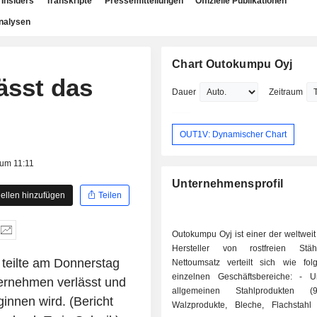
Insiders
Transkripte
Pressemitteilungen
Offizielle Publikationen
nalysen
Chart Outokumpu Oyj
sst das
Dauer
Zeitraum
OUT1V: Dynamischer Chart
 um 11:11
Unternehmensprofil
ellen hinzufügen
Teilen
Outokumpu Oyj ist einer der weltwei
Hersteller von rostfreien Stä
 teilte am Donnerstag
Nettoumsatz verteilt sich wie fol
einzelnen Geschäftsbereiche: - Umsatz mit
ternehmen verlässt und
allgemeinen Stahlprodukten (
innen wird. (Bericht
Walzprodukte, Bleche, Flachstah