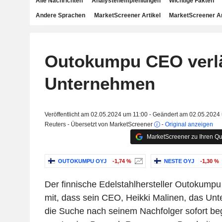
Alle Nachrichten
Analystenempfehlungen
Wichtige Fakten
Andere Sprachen
MarketScreener Artikel
MarketScreener A
Outokumpu CEO verlä
Unternehmen
Veröffentlicht am 02.05.2024 um 11:00 - Geändert am 02.05.2024
Reuters - Übersetzt von MarketScreener
-
Original anzeigen
MarketScreener zu Ihren Qu
OUTOKUMPU OYJ
-1,74 %
NESTE OYJ
-1,30 %
Der finnische Edelstahlhersteller Outokumpu
mit, dass sein CEO, Heikki Malinen, das Un
die Suche nach seinem Nachfolger sofort beg