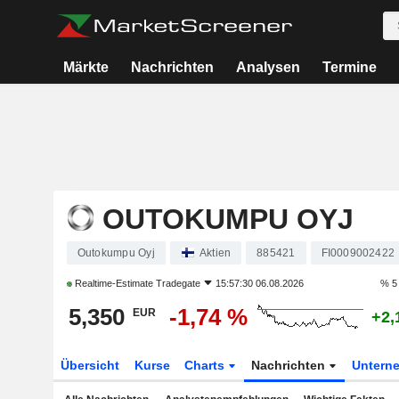
Märkte
Nachrichten
Analysen
Termine
OUTOKUMPU OYJ
Outokumpu Oyj
Aktien
885421
FI0009002422
Realtime-Estimate
Tradegate
15:57:30 06.08.2026
% 5
5,350
-1,74 %
EUR
+2,
Übersicht
Kurse
Charts
Nachrichten
Untern