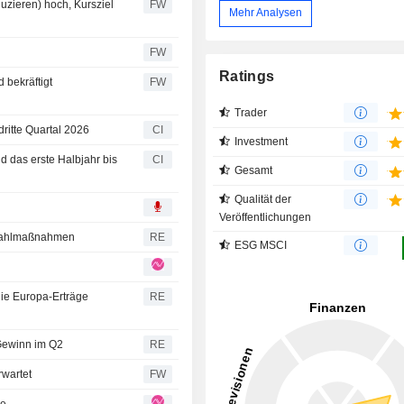
uzieren) hoch, Kursziel
FW
Mehr Analysen
u
FW
Ratings
 bekräftigt
FW
Trader
ritte Quartal 2026
CI
Investment
d das erste Halbjahr bis
CI
Gesamt
Qualität der
Veröffentlichungen
tahlmaßnahmen
RE
ESG MSCI
ie Europa-Erträge
RE
Gewinn im Q2
RE
rwartet
FW
ce