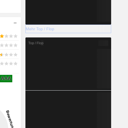
Mehr Top / Flop
Top / Flop
AAA