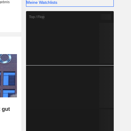
Meine Watchlists
Top / Flop
t gut