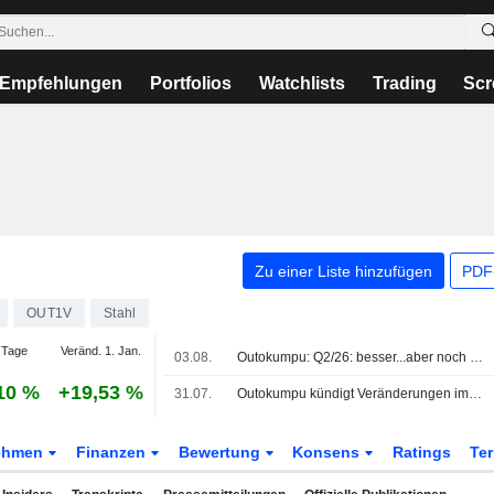
Empfehlungen
Portfolios
Watchlists
Trading
Scr
Zu einer Liste hinzufügen
PDF-
OUT1V
Stahl
 Tage
Veränd. 1. Jan.
03.08.
Outokumpu: Q2/26: besser...aber noch nicht gut genug
10 %
+19,53 %
31.07.
Outokumpu kündigt Veränderungen im Management an
ehmen
Finanzen
Bewertung
Konsens
Ratings
Te