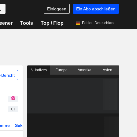
Einloggen
Ein Abo abschließen
eener
Tools
Top / Flop
Edition Deutschland
Indizes
Europa
Amerika
Asien
Bericht
CI
rmine
Sektor
Derivate
ETFs