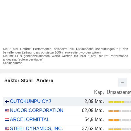
Die "Total Return" Performance beinhaltet die Dividendenausschüttungen für den
betreffenden Zeitraum, als ob sie zu 100% reinvestiert worden wären.
Die mit (TR) gekennzeichneten Werte werden mit ihrer "Total Return"-Performance
angezeigt (sofern verfügbar)
Schlusskurse
Sektor Stahl - Andere
Kap.
Umsatzentw
OUTOKUMPU OYJ
2,89 Mrd.
NUCOR CORPORATION
62,09 Mrd.
ARCELORMITTAL
54,9 Mrd.
STEEL DYNAMICS, INC.
37,62 Mrd.