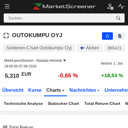
OUTOKUMPU OYJ
5,310
€
-0,65 %
OUTOKUMPU OYJ
Sektoren-Chart Outokumpu Oyj
Aktien
885421
Markt geschlossen -
Nasdaq Helsinki
Veränd. 1. Jan.
18:00:00 07.08.2026
EUR
-0,65 %
5,310
+18,53 %
Übersicht
Kurse
Charts
Nachrichten
Unterneh
Technische Analyse
Statischer Chart
Total Return-Chart
N
Total Return