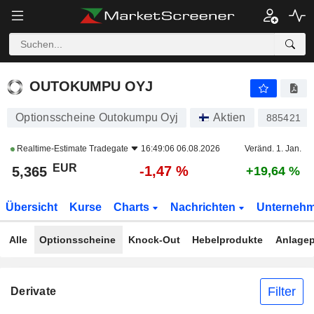
OUTOKUMPU OYJ
5,365
€
-1,47 %
OUTOKUMPU OYJ
Optionsscheine Outokumpu Oyj
Aktien
885421
Realtime-Estimate
Tradegate
16:49:06 06.08.2026
Veränd. 1. Jan.
EUR
-1,47 %
5,365
+19,64 %
Übersicht
Kurse
Charts
Nachrichten
Unterneh
Alle
Optionsscheine
Knock-Out
Hebelprodukte
Anlagep
Filter
Derivate