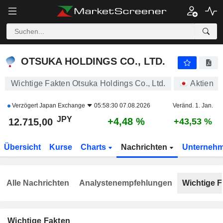
OTSUKA HOLDINGS CO., LTD.
12.715,00
¥
+4,48 %
OTSUKA HOLDINGS CO., LTD.
Wichtige Fakten Otsuka Holdings Co., Ltd.
Aktien
Verzögert
Japan Exchange
05:58:30 07.08.2026
Veränd. 1. Jan.
JPY
+4,48 %
12.715,00
+43,53 %
Übersicht
Kurse
Charts
Nachrichten
Unterneh
Alle Nachrichten
Analystenempfehlungen
Wichtige F
Wichtige Fakten