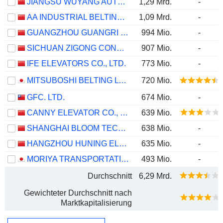
JIANGSU WUYANG AUTOMATION CONTROL TECHNOLOGY CO., LTD.
1,29 Mrd.
-
AA INDUSTRIAL BELTING (SHANGHAI) CO.,LTD
1,09 Mrd.
-
GUANGZHOU GUANGRI STOCK CO.,LTD.
994 Mio.
-
SICHUAN ZIGONG CONVEYING MACHINE GROUP CO., LTD.
907 Mio.
-
IFE ELEVATORS CO., LTD.
773 Mio.
-
MITSUBOSHI BELTING LTD.
720 Mio.
GFC. LTD.
674 Mio.
-
CANNY ELEVATOR CO., LTD.
639 Mio.
SHANGHAI BLOOM TECHNOLOGY INC
638 Mio.
-
HANGZHOU HUNING ELEVATOR PARTS CO., LTD.
635 Mio.
-
MORIYA TRANSPORTATION ENGINEERING AND MANUFACTURING CO.,LTD.
493 Mio.
-
Durchschnitt
6,29 Mrd.
Gewichteter Durchschnitt nach
Marktkapitalisierung