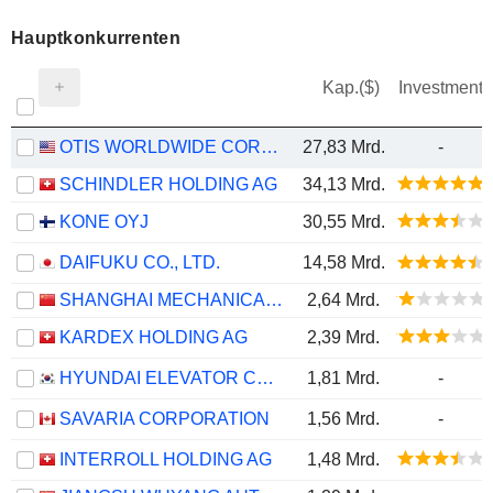
Hauptkonkurrenten
Kap.($)
Investment
OTIS WORLDWIDE CORPORATION
27,83 Mrd.
-
SCHINDLER HOLDING AG
34,13 Mrd.
KONE OYJ
30,55 Mrd.
DAIFUKU CO., LTD.
14,58 Mrd.
SHANGHAI MECHANICAL & ELECTRICAL INDUSTRY CO.,LTD.
2,64 Mrd.
KARDEX HOLDING AG
2,39 Mrd.
HYUNDAI ELEVATOR CO., LTD
1,81 Mrd.
-
SAVARIA CORPORATION
1,56 Mrd.
-
INTERROLL HOLDING AG
1,48 Mrd.