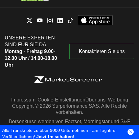
UNSERE EXPERTEN
SIND FÜR SIE DA
Montag - Freitag 9.00-
Kontaktieren Sie uns
12.00 Uhr / 14.00-18.00
Uhr
Impressum
Cookie-Einstellungen
Über uns
Werbung
Copyright © 2026 Surperformance SAS. Alle Rechte
vorbehalten.
Börsenkurse werden von Factset, Morningstar und S&P
Capital IQ zur Verfügung gestellt
Alle Transkripte zu über 9000 Unternehmen - am Tag ihrer
Veröffentlichung!
Jetzt freischalten!