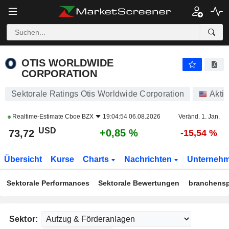
OTIS WORLDWIDE CORPORATION
73,72
$
+0,85 %
OTIS WORLDWIDE
CORPORATION
Sektorale Ratings Otis Worldwide Corporation
Akti
Realtime-Estimate
Cboe BZX
19:04:54 06.08.2026
Veränd. 1. Jan.
USD
+0,85 %
73,72
-15,54 %
Übersicht
Kurse
Charts
Nachrichten
Unterneh
Sektorale Performances
Sektorale Bewertungen
branchensp
Sektor: