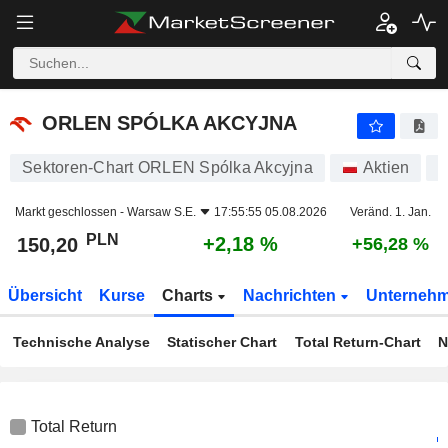
ORLEN SPÓLKA AKCYJNA
150,20
zł
+2,18 %
ORLEN SPÓLKA AKCYJNA
Sektoren-Chart ORLEN Spólka Akcyjna
Aktien
9
Markt geschlossen -
Warsaw S.E.
17:55:55 05.08.2026
Veränd. 1. Jan.
PLN
+2,18 %
150,20
+56,28 %
Übersicht
Kurse
Charts
Nachrichten
Unterneh
Technische Analyse
Statischer Chart
Total Return-Chart
N
Total Return