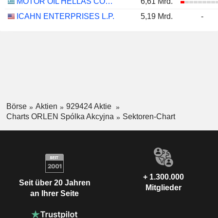
MOTOR OIL HELLAS CORINTH REFINERIES S.A.
6,61 Mrd.
ICAHN ENTERPRISES L.P.
5,19 Mrd.
-
Börse
Aktien
929424 Aktie
Charts ORLEN Spólka Akcyjna
Sektoren-Chart
+ 1.300.000
Seit über 20 Jahren
Mitglieder
an Ihrer Seite