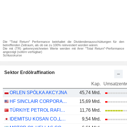
Die "Total Return" Performance beinhaltet die Dividendenausschüttungen für den
betreffenden Zeitraum, als ob sie zu 100% reinvestiert worden wären.
Die mit (TR) gekennzeichneten Werte werden mit ihrer "Total Return"-Performance
angezeigt (sofern verfügbar)
Schlusskurse
Sektor Erdölraffination
Kap.
Umsatzentw
ORLEN SPÓLKA AKCYJNA
45,74 Mrd.
HF SINCLAIR CORPORATION
15,69 Mrd.
TÜRKIYE PETROL RAFINERILERI
11,76 Mrd.
IDEMITSU KOSAN CO.,LTD.
9,54 Mrd.